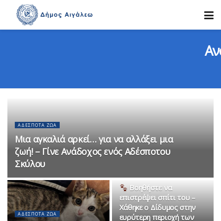
Αν
ΑΔΈΣΠΟΤΑ ΖΏΑ
Μια αγκαλιά αρκεί… για να αλλάξει μια
ζωή! – Γίνε Ανάδοχος ενός Αδέσποτου
Σκύλου
ΑΔΈΣΠΟΤΑ ΖΏΑ
Βοηθήστε να
επιστρέψει σπίτι του –
Χάθηκε ο Δίδυμος στην
ΑΔΈΣΠΟΤΑ ΖΏΑ
ευρύτερη περιοχή των