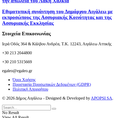
την απώλεια του Λάκη Χαλκιά
Εθιμοτυπική συνάντηση του Δημάρχου Αιγάλεω με
εκπροσώπους της Ασσυριακής Κοινότητας και της
Ασσυριακής Εκκλησίας
Στοιχεία Επικοινωνίας
Ιερά Οδός 364 & Κάλβου Ανδρέα, Τ.Κ. 12243, Αιγάλεω Αττικής
+30 213 2044800
+30 210 5315669
egaleo@egaleo.gr
Όροι Χρήσης
Προστασία Προσωπικών Δεδομένων (GDPR)
Πολιτική Απορρήτου
© 2026 Δήμος Αιγάλεω - Designed & Developed by
APOPSI SA
.
No Result
View All Result