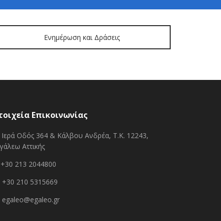
Ενημέρωση και Δράσεις
τοιχεία Επικοινωνίας
Ιερά Οδός 364 & Κάλβου Ανδρέα, Τ.Κ. 12243,
γάλεω Αττικής
+30 213 2044800
+30 210 5315669
egaleo@egaleo.gr