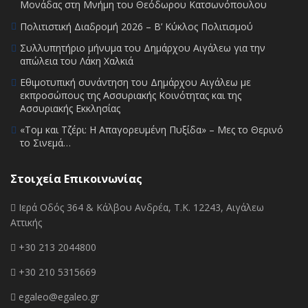
Μονάδας στη Μνήμη του Θεόδωρου Κατσωνόπουλου
Πολιτιστική Διαδρομή 2026 – Β’ Κύκλος Πολιτισμού
Συλλυπητήριο μήνυμα του Δημάρχου Αιγάλεω για την
απώλεια του Λάκη Χαλκιά
Εθιμοτυπική συνάντηση του Δημάρχου Αιγάλεω με
εκπροσώπους της Ασσυριακής Κοινότητας και της
Ασσυριακής Εκκλησίας
«Τομ και Τζέρι: Η Απαγορευμένη Πυξίδα» – Μες το Θερινό
το Σινεμά…
Στοιχεία Επικοινωνίας
Ιερά Οδός 364 & Κάλβου Ανδρέα, Τ.Κ. 12243, Αιγάλεω
Αττικής
+30 213 2044800
+30 210 5315669
egaleo@egaleo.gr