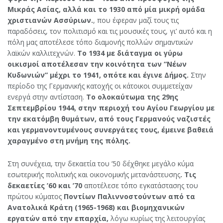
Μικράς Ασίας, αλλά και το 1930 από μία μικρή ομάδα
χριστιανών Ασσύριων.
, που έφεραν μαζί τους τις
παραδόσεις, τον πολιτισμό και τις μουσικές τους, γι’ αυτό και η
πόλη μας αποτέλεσε τόπο διαμονής πολλών σημαντικών
λαϊκών καλλιτεχνών.
Το 1934 με διάταγμα οι γύρω
οικισμοί αποτέλεσαν την κοινότητα των “Νέων
Κυδωνιών” μέχρι το 1941, οπότε και έγινε Δήμος.
Στην
περίοδο της Γερμανικής κατοχής οι κάτοικοι συμμετείχαν
ενεργά στην αντίσταση.
Το ολοκαύτωμα της 29ης
Σεπτεμβρίου 1944, στην περιοχή του Αγίου Γεωργίου με
την εκατόμβη θυμάτων, από τους Γερμανούς ναζιστές
και γερμανοντυμένους συνεργάτες τους, έμεινε βαθειά
χαραγμένο στη μνήμη της πόλης.
Στη συνέχεια, την δεκαετία του ’50 δέχθηκε μεγάλο κύμα
εσωτερικής πολιτικής και οικονομικής μετανάστευσης
. Τις
δεκαετίες ’60 και ’70
αποτέλεσε τόπο εγκατάστασης του
πρώτου κύματος
Ποντίων Παλιννοστούντων από τα
Ανατολικά Κράτη (1965-1968) και βιομηχανικών
εργατών από την επαρχία,
λόγω κυρίως της λειτουργίας