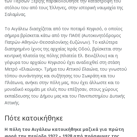
των Περσών Ξέρξης παρακολούθησε την καταστροφή του
στόλου του από τους Έλληνες, στην ιστορική ναυμαχία της
Σαλαμίνας.
Το Αιγάλεω διασχίζεται από τον ποταμό Κηφισό, ο οποίος
σήμερα βρίσκεται κάτω από την ΠΑΘΕ (Αυτοκινητόδρομος
Πατρών-Aθηνών-Θεσσαλονίκης-Ευζώνων). Το καλύτερα
διατηρημένο ίχνος της αρχαίας Ιεράς Οδού, βρίσκεται στην
κεντρική πλατεία της πόλης (πλατεία Ελ. Βενιζέλου) και η
γέφυρα του αρχαίου Κηφισού έχει αναδειχθεί στη στάση
Μετρό «Ελαιώνας». Τμήμα του
Αττικού Ελαιώνα
, του γνωστού
τόπου συνάντησης και συζήτησης του Σωκράτη και του
Πλάτωνα, ανήκει στην πόλη μας, που έχει άλλωστε και το
μοναδικό κομμάτι με ελιές που επέζησαν, στους χώρους
εκπαίδευσης του Δήμου μας και του Πανεπιστημίου Δυτικής
Αττικής.
Πότε κατοικήθηκε
Η πόλη του Αιγάλεω κατοικήθηκε μαζικά για πρώτη
φορά την περίοδο 1922 – 1928 από πρόσφυγες της