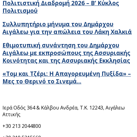
Πολιτιστική Διαδρομή 2026 – Β’ Κύκλος
Πολιτισμού
Συλλυπητήριο μήνυμα του Δημάρχου
Αιγάλεω για την απώλεια του Λάκη Χαλκιά
Εθιμοτυπική συνάντηση του Δημάρχου
Αιγάλεω με εκπροσώπους της Ασσυριακής
Κοινότητας και της Ασσυριακής Εκκλησίας
«Τομ και Τζέρι: Η Απαγορευμένη Πυξίδα» –
Μες το Θερινό το Σινεμά…
Στοιχεία Επικοινωνίας
Ιερά Οδός 364 & Κάλβου Ανδρέα, Τ.Κ. 12243, Αιγάλεω
Αττικής
+30 213 2044800