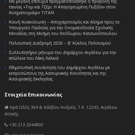
Με μεγάλη επιτυχία πραγματοποιήθηκε η προβολή της
ταινίας «Τομ και Τζέρι: Η Απαγορευμένη Πυξίδα» στον
Κινηματογράφο ΤΙΤΑΝ
Κοινή Ανακοίνωση – Αποχαιρετισμός και Αίτημα προς το
Υπουργείο Παιδείας για την Ονοματοδοσία Σχολικής
Μονάδας στη Μνήμη του Θεόδωρου Κατσωνόπουλου
Πολιτιστική Διαδρομή 2026 – Β’ Κύκλος Πολιτισμού
Συλλυπητήριο μήνυμα του Δημάρχου Αιγάλεω για την
απώλεια του Λάκη Χαλκιά
Εθιμοτυπική συνάντηση του Δημάρχου Αιγάλεω με
εκπροσώπους της Ασσυριακής Κοινότητας και της
Ασσυριακής Εκκλησίας
Στοιχεία Επικοινωνίας
Ιερά Οδός 364 & Κάλβου Ανδρέα, Τ.Κ. 12243, Αιγάλεω
Αττικής
+30 213 2044800