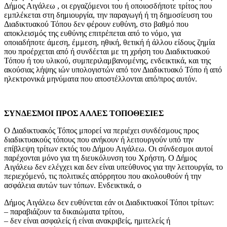
Δήμος Αιγάλεω , οι εργαζόμενοι του ή οποιοσδήποτε τρίτος που
εμπλέκεται στη δημιουργία, την παραγωγή ή τη δημοσίευση του
Διαδικτυακού Τόπου δεν φέρουν ευθύνη, στο βαθμό που
αποκλεισμός της ευθύνης επιτρέπεται από το νόμο, για
οποιαδήποτε άμεση, έμμεση, ηθική, θετική ή άλλου είδους ζημία
που προέρχεται από ή συνδέεται με τη χρήση του Διαδικτυακού
Τόπου ή του υλικού, συμπεριλαμβανομένης, ενδεικτικά, και της
ακούσιας λήψης ιών υπολογιστών από τον Διαδικτυακό Τόπο ή από
ηλεκτρονικά μηνύματα που αποστέλλονται από/προς αυτόν.
ΣΥΝΔΕΣΜΟΙ ΠΡΟΣ ΑΛΛΕΣ ΤΟΠΟΘΕΣΙΕΣ
Ο Διαδικτυακός Τόπος μπορεί να περιέχει συνδέσμους προς
διαδικτυακούς τόπους που ανήκουν ή λειτουργούν υπό την
επίβλεψη τρίτων εκτός του Δήμου Αιγάλεω. Οι σύνδεσμοι αυτοί
παρέχονται μόνο για τη διευκόλυνση του Χρήστη. Ο Δήμος
Αιγάλεω δεν ελέγχει και δεν είναι υπεύθυνος για την λειτουργία, το
περιεχόμενό, τις πολιτικές απόρρητου που ακολουθούν ή την
ασφάλεια αυτών των τόπων. Ενδεικτικά, ο
Δήμος Αιγάλεω δεν ευθύνεται εάν οι Διαδικτυακοί Τόποι τρίτων:
– παραβιάζουν τα δικαιώματα τρίτου,
– δεν είναι ασφαλείς ή είναι ανακριβείς, ημιτελείς ή