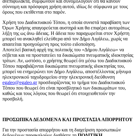
ανεπιφύλακτα, συμφωνούν και συνομολογούν ότι θα κάνουν
σύννομη και πρόσφορη χρήση αυτού, ιδίως δε σύμφωνα με τους
όρους που εκτίθενται στο παρόν.
Χρήση του Διαδικτυακού Τόπου, η οποία συνιστά παραβίαση των
Όρων Χρήσης απαγορεύεται αυστηρά και θα επιφέρει αυτομάτως
λήξη της ως άνω άδειας. Η άδεια που παραχωρείται στον Χρήστη
μπορεί να ανακληθεί ελεύθερα από τον Δήμο Αιγάλεω, χωρίς να
απαιτείται προηγούμενη προς τούτο ειδοποίηση.
Αποτελεί βασική αρχή της πολιτικής του «Δήμου Αιγάλεω» να
σέβεται και να προστατεύει τα δικαιώματα πνευματικής ιδιοκτησίας
τρίτων. Αν, ωστόσο, ο χρήστης θεωρεί ότι μέσω του Διαδικτυακού
Τόπου παραβιάζονται δικαιώματα πνευματικής ιδιοκτησίας του,
μπορεί να ενημερώνει τον Δήμο Αιγάλεω, αποστέλλοντας μήνυμα
ηλεκτρονικού ταχυδρομείου στην ηλεκτρονική διεύθυνση
egaleo@egaleo.gr
προσδιορίζοντας το τμήμα του Διαδικτυακού
Τόπου που θεωρεί ότι είναι προσβλητικό των δικαιωμάτων του,
καθώς και τους λόγους που θεωρεί ότι στοιχειοθετούν την
προσβολή.
ΠΡΟΣΩΠΙΚΑ ΔΕΔΟΜΕΝΑ ΚΑΙ ΠΡΟΣΤΑΣΙΑ ΑΠΟΡΡΗΤΟΥ
Για την προστασία απορρήτου και τη διαχείριση προσωπικών
δεδομένων παρακαλούμε διαβάστε τη
ΠΟΛΙΤΙΚΗ