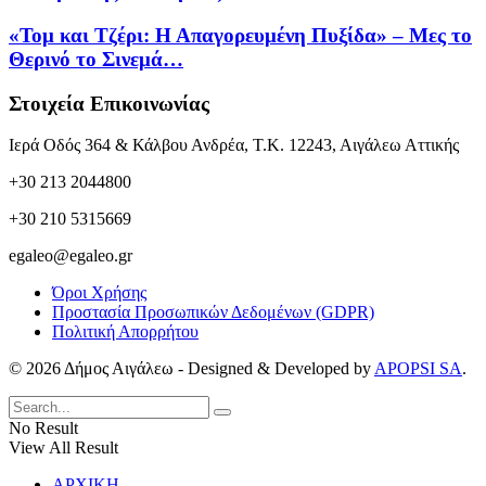
«Τομ και Τζέρι: Η Απαγορευμένη Πυξίδα» – Μες το
Θερινό το Σινεμά…
Στοιχεία Επικοινωνίας
Ιερά Οδός 364 & Κάλβου Ανδρέα, Τ.Κ. 12243, Αιγάλεω Αττικής
+30 213 2044800
+30 210 5315669
egaleo@egaleo.gr
Όροι Χρήσης
Προστασία Προσωπικών Δεδομένων (GDPR)
Πολιτική Απορρήτου
© 2026 Δήμος Αιγάλεω - Designed & Developed by
APOPSI SA
.
No Result
View All Result
ΑΡΧΙΚΗ