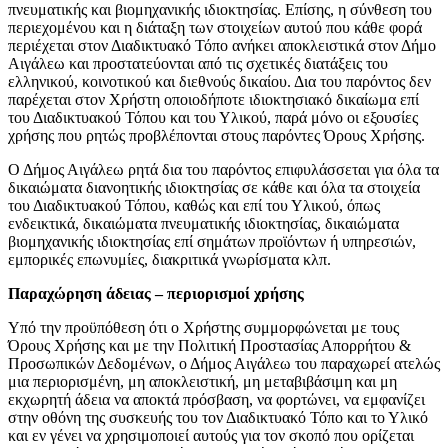
πνευματικής και βιομηχανικής ιδιοκτησίας. Επίσης, η σύνθεση του
περιεχομένου και η διάταξη των στοιχείων αυτού που κάθε φορά
περιέχεται στον Διαδικτυακό Τόπο ανήκει αποκλειστικά στον Δήμο
Αιγάλεω και προστατεύονται από τις σχετικές διατάξεις του
ελληνικού, κοινοτικού και διεθνούς δικαίου. Δια του παρόντος δεν
παρέχεται στον Χρήστη οποιοδήποτε ιδιοκτησιακό δικαίωμα επί
του Διαδικτυακού Τόπου και του Υλικού, παρά μόνο οι εξουσίες
χρήσης που ρητώς προβλέπονται στους παρόντες Όρους Χρήσης.
Ο Δήμος Αιγάλεω ρητά δια του παρόντος επιφυλάσσεται για όλα τα
δικαιώματα διανοητικής ιδιοκτησίας σε κάθε και όλα τα στοιχεία
του Διαδικτυακού Τόπου, καθώς και επί του Υλικού, όπως
ενδεικτικά, δικαιώματα πνευματικής ιδιοκτησίας, δικαιώματα
βιομηχανικής ιδιοκτησίας επί σημάτων προϊόντων ή υπηρεσιών,
εμπορικές επωνυμίες, διακριτικά γνωρίσματα κλπ.
Παραχώρηση άδειας – περιορισμοί χρήσης
Υπό την προϋπόθεση ότι ο Χρήστης συμμορφώνεται με τους
Όρους Χρήσης και με την Πολιτική Προστασίας Απορρήτου &
Προσωπικών Δεδομένων, ο Δήμος Αιγάλεω του παραχωρεί ατελώς
μια περιορισμένη, μη αποκλειστική, μη μεταβιβάσιμη και μη
εκχωρητή άδεια να αποκτά πρόσβαση, να φορτώνει, να εμφανίζει
στην οθόνη της συσκευής του τον Διαδικτυακό Τόπο και το Υλικό
και εν γένει να χρησιμοποιεί αυτούς για τον σκοπό που ορίζεται