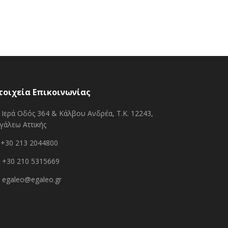
τοιχεία Επικοινωνίας
Ιερά Οδός 364 & Κάλβου Ανδρέα, Τ.Κ. 12243,
γάλεω Αττικής
+30 213 2044800
+30 210 5315669
egaleo@egaleo.gr