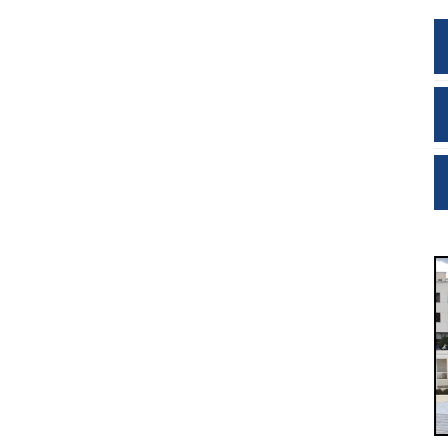
650 Ηα
αθμούς Μετρό
δεσπόζει το Άλσος «Μπαρουτάδικο»,
Πυριτιδοποιείο και Καλυκοποιείο» του Μποδοσάκη
Το Δημαρχείο μας βρίσκεται