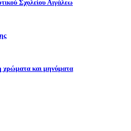
οτικού Σχολείου Αιγάλεω
ης
τη χρώματα και μηνύματα