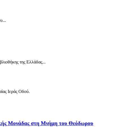
υ...
βλιοθήκης της Ελλάδας...
αίας Ιεράς Οδού.
λικής Μονάδας στη Μνήμη του Θεόδωρου