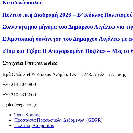
Κατσωνόπουλου
Πολιτιστική Διαδρομή 2026 – Β’ Κύκλος Πολιτισμού
Συλλυπητήριο μήνυμα του Δημάρχου Αιγάλεω για τη
Εθιμοτυπική συνάντηση του Δημάρχου Αιγάλεω με ε
«Τομ και Τζέρι: Η Απαγορευμένη Πυξίδα» – Μες το 
Στοιχεία Επικοινωνίας
Ιερά Οδός 364 & Κάλβου Ανδρέα, Τ.Κ. 12243, Αιγάλεω Αττικής
+30 213 2044800
+30 210 5315669
egaleo@egaleo.gr
Όροι Χρήσης
Προστασία Προσωπικών Δεδομένων (GDPR)
Πολιτική Απορρήτου