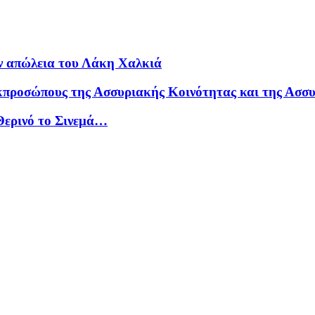
ν απώλεια του Λάκη Χαλκιά
κπροσώπους της Ασσυριακής Κοινότητας και της Ασσ
Θερινό το Σινεμά…