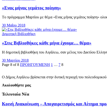
«Ενας μήνας γεμάτος ποίηση»
Tο πρόγραμμα Μαρτίου με θέμα «Ενας μήνας γεμάτος ποίηση» oλοκλ
30 Μαΐου 2018
Δημοτική Βιβλιοθήκη
«Στις Βιβλιοθήκες κάθε μήνα έχουμε… θέμα»
Η δημοτική βιβλιοθήκη του Αιγάλεω, σαν μέλος του Δικτύου Ελλην
30 Μαρτίου 2018
Page 8 of 8
ΠΡΟΗΓΟΥΜΕΝΗ
1
…
7
8
Ο Δήμος Αιγάλεω βρίσκεται στην δυτική περιοχή του πολεοδομικού
Ακολουθήστε μας
Τελευταία Νέα
Κοινή Ανακοίνωση – Αποχαιρετισμός και Αίτημα πρ