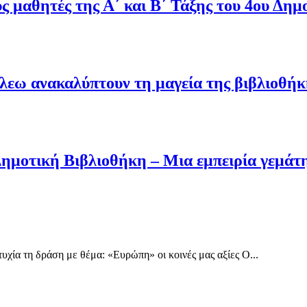
υς μαθητές της Α΄ και Β΄ Τάξης του 4ου Δημ
άλεω ανακαλύπτουν τη μαγεία της βιβλιοθήκ
Δημοτική Βιβλιοθήκη – Μια εμπειρία γεμά
ία τη δράση με θέμα: «Ευρώπη» οι κοινές μας αξίες Ο...