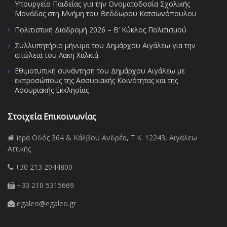
Υπουργείο Παιδείας για την Ονοματοδοσία Σχολικής
Μονάδας στη Μνήμη του Θεόδωρου Κατσωνόπουλου
Πολιτιστική Διαδρομή 2026 – Β’ Κύκλος Πολιτισμού
Συλλυπητήριο μήνυμα του Δημάρχου Αιγάλεω για την
απώλεια του Λάκη Χαλκιά
Εθιμοτυπική συνάντηση του Δημάρχου Αιγάλεω με
εκπροσώπους της Ασσυριακής Κοινότητας και της
Ασσυριακής Εκκλησίας
Στοιχεία Επικοινωνίας
Ιερά Οδός 364 & Κάλβου Ανδρέα, Τ.Κ. 12243, Αιγάλεω
Αττικής
+30 213 2044800
+30 210 5315669
egaleo@egaleo.gr