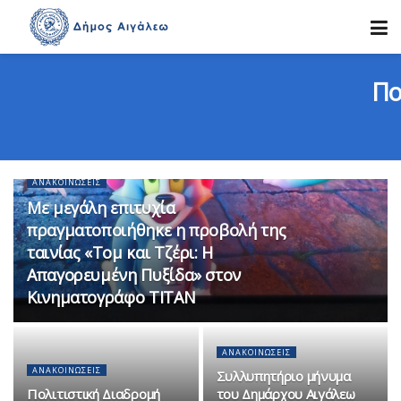
Πο
ΑΝΑΚΟΙΝΏΣΕΙΣ
Με μεγάλη επιτυχία
πραγματοποιήθηκε η προβολή της
ταινίας «Τομ και Τζέρι: Η
Απαγορευμένη Πυξίδα» στον
Κινηματογράφο ΤΙΤΑΝ
ΑΝΑΚΟΙΝΏΣΕΙΣ
ΑΝΑΚΟΙΝΏΣΕΙΣ
Συλλυπητήριο μήνυμα
Πολιτιστική Διαδρομή
του Δημάρχου Αιγάλεω