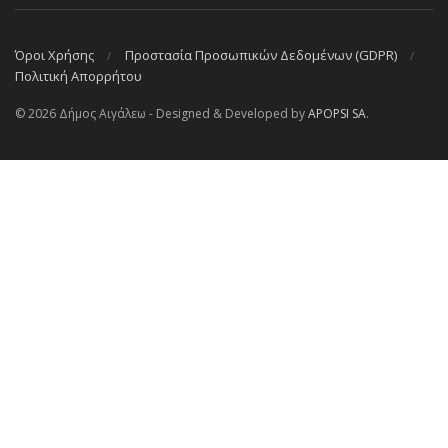
Όροι Χρήσης
Προστασία Προσωπικών Δεδομένων (GDPR)
Πολιτική Απορρήτου
© 2026 Δήμος Αιγάλεω - Designed & Developed by
APOPSI SA
.