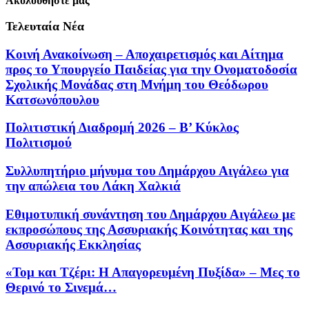
Ακολουθήστε μας
Τελευταία Νέα
Κοινή Ανακοίνωση – Αποχαιρετισμός και Αίτημα
προς το Υπουργείο Παιδείας για την Ονοματοδοσία
Σχολικής Μονάδας στη Μνήμη του Θεόδωρου
Κατσωνόπουλου
Πολιτιστική Διαδρομή 2026 – Β’ Κύκλος
Πολιτισμού
Συλλυπητήριο μήνυμα του Δημάρχου Αιγάλεω για
την απώλεια του Λάκη Χαλκιά
Εθιμοτυπική συνάντηση του Δημάρχου Αιγάλεω με
εκπροσώπους της Ασσυριακής Κοινότητας και της
Ασσυριακής Εκκλησίας
«Τομ και Τζέρι: Η Απαγορευμένη Πυξίδα» – Μες το
Θερινό το Σινεμά…