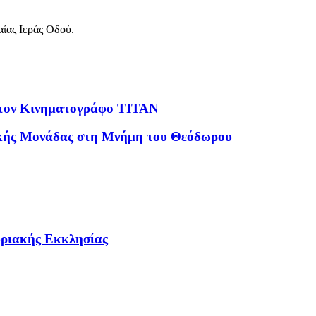
αίας Ιεράς Οδού.
 στον Κινηματογράφο ΤΙΤΑΝ
λικής Μονάδας στη Μνήμη του Θεόδωρου
υριακής Εκκλησίας