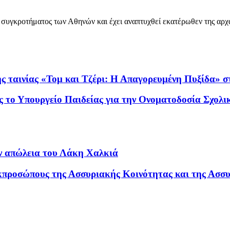
 συγκροτήματος των Αθηνών και έχει αναπτυχθεί εκατέρωθεν της αρχ
ης ταινίας «Τομ και Τζέρι: Η Απαγορευμένη Πυξίδα»
ος το Υπουργείο Παιδείας για την Ονοματοδοσία Σχο
ν απώλεια του Λάκη Χαλκιά
κπροσώπους της Ασσυριακής Κοινότητας και της Ασσ