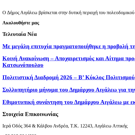
Ο Δήμος Αιγάλεω βρίσκεται στην δυτική περιοχή του πολεοδομικού
Ακολουθήστε μας
Τελευταία Νέα
Με μεγάλη επιτυχία πραγματοποιήθηκε η προβολή τ
Κοινή Ανακοίνωση – Αποχαιρετισμός και Αίτημα πρ
Κατσωνόπουλου
Πολιτιστική Διαδρομή 2026 – Β’ Κύκλος Πολιτισμού
Συλλυπητήριο μήνυμα του Δημάρχου Αιγάλεω για τη
Εθιμοτυπική συνάντηση του Δημάρχου Αιγάλεω με ε
Στοιχεία Επικοινωνίας
Ιερά Οδός 364 & Κάλβου Ανδρέα, Τ.Κ. 12243, Αιγάλεω Αττικής