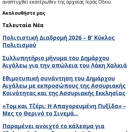
αναπτυχθεί εκατέρωθεν της αρχαίας Ιεράς Οδού.
Ακολουθήστε μας
Τελευταία Νέα
Πολιτιστική Διαδρομή 2026 – Β’ Κύκλος
Πολιτισμού
Συλλυπητήριο μήνυμα του Δημάρχου
Αιγάλεω για την απώλεια του Λάκη Χαλκιά
Εθιμοτυπική συνάντηση του Δημάρχου
Αιγάλεω με εκπροσώπους της Ασσυριακής
Κοινότητας και της Ασσυριακής Εκκλησίας
«Τομ και Τζέρι: Η Απαγορευμένη Πυξίδα» –
Μες το Θερινό το Σινεμά…
Παραμένει ανοιχτό το κάλεσμα για