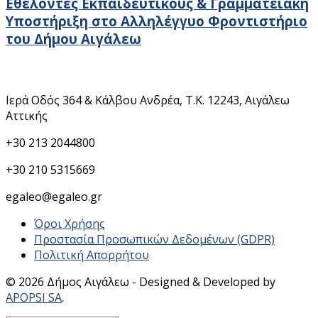
Εθελοντές Εκπαιδευτικούς & Γραμματειακή
Υποστήριξη στο Αλληλέγγυο Φροντιστήριο
του Δήμου Αιγάλεω
Στοιχεία Επικοινωνίας
Ιερά Οδός 364 & Κάλβου Ανδρέα, Τ.Κ. 12243, Αιγάλεω
Αττικής
+30 213 2044800
+30 210 5315669
egaleo@egaleo.gr
Όροι Χρήσης
Προστασία Προσωπικών Δεδομένων (GDPR)
Πολιτική Απορρήτου
© 2026 Δήμος Αιγάλεω - Designed & Developed by
APOPSI SA
.