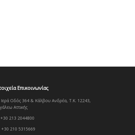
τοιχεία Επικοινωνίας
Ιερά Οδός 364 & Κάλβου Ανδρέα, Τ.Κ. 12243,
γάλεω Αττικής
+30 213 2044800
+30 210 5315669