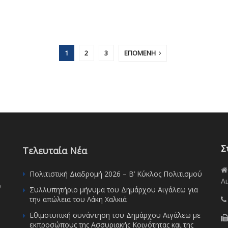
1
2
3
ΕΠΟΜΕΝΗ
Σ
Τελευταία Νέα
Πολιτιστική Διαδρομή 2026 – Β’ Κύκλος Πολιτισμού
Αι
υ
Συλλυπητήριο μήνυμα του Δημάρχου Αιγάλεω για
την απώλεια του Λάκη Χαλκιά
Εθιμοτυπική συνάντηση του Δημάρχου Αιγάλεω με
εκπροσώπους της Ασσυριακής Κοινότητας και της