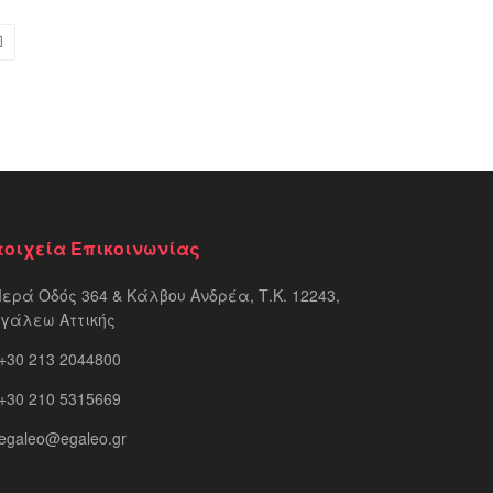
τοιχεία Επικοινωνίας
Ιερά Οδός 364 & Κάλβου Ανδρέα, Τ.Κ. 12243,
ιγάλεω Αττικής
+30 213 2044800
+30 210 5315669
egaleo@egaleo.gr