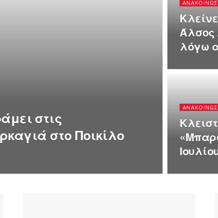
ΑΝΑΚΟΙΝΏΣ
Κλείνε
Άλσος
λόγω α
ΑΝΑΚΟΙΝΏΣ
άμει στις
Κλειστ
υρκαγιά στο Ποικίλο
«Μπαρο
Ιουλίου