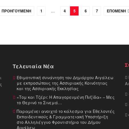
ΠΡΟΗΓΟΥΜΕΝΗ
1
…
4
5
6
7
ΕΠΟΜΕΝΗ
Σ
Τελευταία Νέα
Εθιμοτυπική συνάντηση του Δημάρχου Αιγάλεω
ι
με εκπροσώπους της Ασσυριακής Κοινότητας
Α
ς
και της Ασσυριακής Εκκλησίας
«Τομ και Τζέρι: Η Απαγορευμένη Πυξίδα» – Μες
το Θερινό το Σινεμά…
Παραμένει ανοιχτό το κάλεσμα για Εθελοντές
Εκπαιδευτικούς & Γραμματειακή Υποστήριξη
στο Αλληλέγγυο Φροντιστήριο του Δήμου
Αιγάλεω