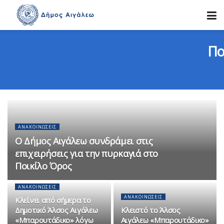
Πο
ΑΝΑΚΟΙΝΏΣΕΙΣ
Ο Δήμος Αιγάλεω συνδράμει στις
επιχειρήσεις για την πυρκαγιά στο
Ποικίλο Όρος
ΑΝΑΚΟΙΝΏΣΕΙΣ
ΑΝΑΚΟΙΝΏΣΕΙΣ
Κλείνει από σήμερα το
Δημοτικό Άλσος Αιγάλεω
Κλειστό το Άλσος
«Μπαρουτάδικο» λόγω
Αιγάλεω «Μπαρουτάδικο»