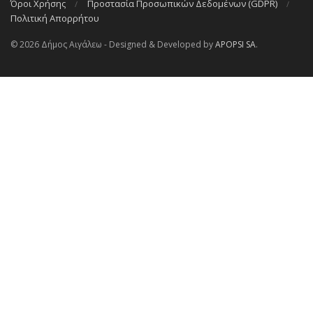
Όροι Χρήσης
Προστασία Προσωπικών Δεδομένων (GDPR)
Πολιτική Απορρήτου
© 2026 Δήμος Αιγάλεω - Designed & Developed by
APOPSI SA
.