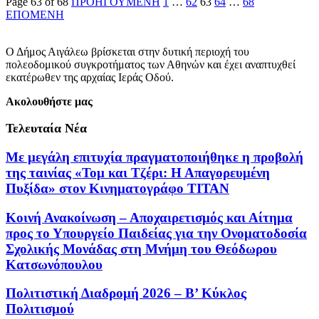
Page 63 of 68
ΠΡΟΗΓΟΥΜΕΝΗ
1
…
62
63
64
…
68
ΕΠΟΜΕΝΗ
Ο Δήμος Αιγάλεω βρίσκεται στην δυτική περιοχή του
πολεοδομικού συγκροτήματος των Αθηνών και έχει αναπτυχθεί
εκατέρωθεν της αρχαίας Ιεράς Οδού.
Ακολουθήστε μας
Τελευταία Νέα
Με μεγάλη επιτυχία πραγματοποιήθηκε η προβολή
της ταινίας «Τομ και Τζέρι: Η Απαγορευμένη
Πυξίδα» στον Κινηματογράφο ΤΙΤΑΝ
Κοινή Ανακοίνωση – Αποχαιρετισμός και Αίτημα
προς το Υπουργείο Παιδείας για την Ονοματοδοσία
Σχολικής Μονάδας στη Μνήμη του Θεόδωρου
Κατσωνόπουλου
Πολιτιστική Διαδρομή 2026 – Β’ Κύκλος
Πολιτισμού