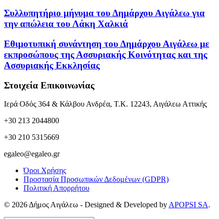
Συλλυπητήριο μήνυμα του Δημάρχου Αιγάλεω για
την απώλεια του Λάκη Χαλκιά
Εθιμοτυπική συνάντηση του Δημάρχου Αιγάλεω με
εκπροσώπους της Ασσυριακής Κοινότητας και της
Ασσυριακής Εκκλησίας
Στοιχεία Επικοινωνίας
Ιερά Οδός 364 & Κάλβου Ανδρέα, Τ.Κ. 12243, Αιγάλεω Αττικής
+30 213 2044800
+30 210 5315669
egaleo@egaleo.gr
Όροι Χρήσης
Προστασία Προσωπικών Δεδομένων (GDPR)
Πολιτική Απορρήτου
© 2026 Δήμος Αιγάλεω - Designed & Developed by
APOPSI SA
.