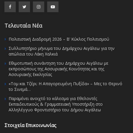
Τελευταία Νέα
Πολιτιστική Διαδρομή 2026 – Β’ Κύκλος Πολιτισμού
Συλλυπητήριο μήνυμα του Δημάρχου Αιγάλεω για την
απώλεια του Λάκη Χαλκιά
Εθιμοτυπική συνάντηση του Δημάρχου Αιγάλεω με
εκπροσώπους της Ασσυριακής Κοινότητας και της
Ασσυριακής Εκκλησίας
«Τομ και Τζέρι: Η Απαγορευμένη Πυξίδα» – Μες το Θερινό
το Σινεμά…
Παραμένει ανοιχτό το κάλεσμα για Εθελοντές
Εκπαιδευτικούς & Γραμματειακή Υποστήριξη στο
Αλληλέγγυο Φροντιστήριο του Δήμου Αιγάλεω
Στοιχεία Επικοινωνίας