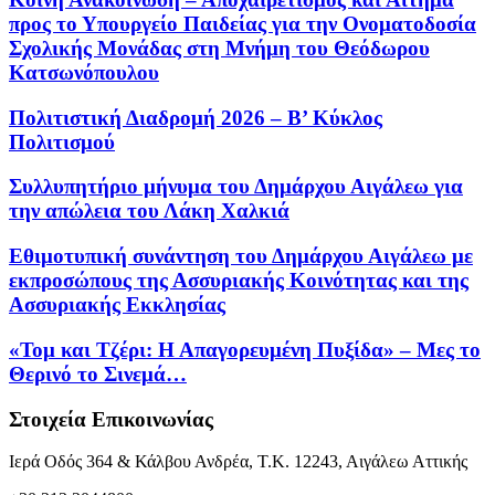
προς το Υπουργείο Παιδείας για την Ονοματοδοσία
Σχολικής Μονάδας στη Μνήμη του Θεόδωρου
Κατσωνόπουλου
Πολιτιστική Διαδρομή 2026 – Β’ Κύκλος
Πολιτισμού
Συλλυπητήριο μήνυμα του Δημάρχου Αιγάλεω για
την απώλεια του Λάκη Χαλκιά
Εθιμοτυπική συνάντηση του Δημάρχου Αιγάλεω με
εκπροσώπους της Ασσυριακής Κοινότητας και της
Ασσυριακής Εκκλησίας
«Τομ και Τζέρι: Η Απαγορευμένη Πυξίδα» – Μες το
Θερινό το Σινεμά…
Στοιχεία Επικοινωνίας
Ιερά Οδός 364 & Κάλβου Ανδρέα, Τ.Κ. 12243, Αιγάλεω Αττικής