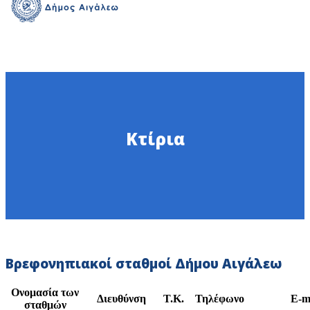
Κτίρια
Βρεφονηπιακοί σταθμοί Δήμου Αιγάλεω
Ονομασία των
Διευθύνση
Τ.Κ.
Τηλέφωνο
E-m
σταθμών