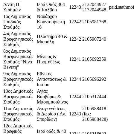
Δ/νση Π.
Ιερά Οδός 364
2132044927
12243
paid.stathmo
Σταθμών
& Κάλβου
2132044948
1ος Δημοτικός
Ναυάρχου
Παιδικός
Κουντουριώτη
12242
2105981368
Σταθμός
16
4ος Δημοτικός
Πλαστήρα 40 &
Βρεφονηπιακός
12242
2105907240
Μιαούλη
Σταθμός
8ος Δημοτικός
Βρεφονηπιακός
Μίνωος &
12241
2105692359
Σταθμός "Νίνα
Προμηθέως
Βενέτη"
9ος Δημοτικός
Εθνικής
Βρεφονηπιακός
Αντιστάσεως &
12244
2105696292
Σταθμός
Ιασίου
10ος Δημοτικός
Αγίας
Βρεφονηπιακός
Βαρβάρας &
12244
2105317444
Σταθμός
Μπουμπουλίνας
11ος Δημοτικός
Αναγεννήσεως
2105988418
Βρεφονηπιακός
& Δωρίου ( Αγ.
12243
(fax:
Σταθμός
Σπυρίδων)
2105988428)
12ος Δημοτικός
Βρεφικός
Ιερά οδός & 40
12241
2105316622