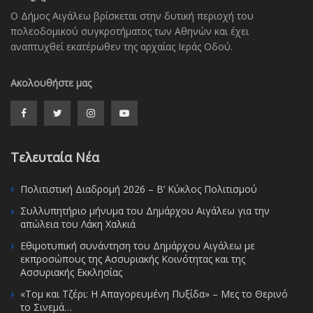
Ο Δήμος Αιγάλεω βρίσκεται στην δυτική περιοχή του
πολεοδομικού συγκροτήματος των Αθηνών και έχει
αναπτυχθεί εκατέρωθεν της αρχαίας Ιεράς Οδού.
Ακολουθήστε μας
Τελευταία Νέα
Πολιτιστική Διαδρομή 2026 – Β’ Κύκλος Πολιτισμού
Συλλυπητήριο μήνυμα του Δημάρχου Αιγάλεω για την
απώλεια του Λάκη Χαλκιά
Εθιμοτυπική συνάντηση του Δημάρχου Αιγάλεω με
εκπροσώπους της Ασσυριακής Κοινότητας και της
Ασσυριακής Εκκλησίας
«Τομ και Τζέρι: Η Απαγορευμένη Πυξίδα» – Μες το Θερινό
το Σινεμά…