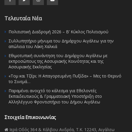
Τελευταία Νέα
Πολιτιστική Διαδρομή 2026 – Β’ Κύκλος Πολιτισμού
Συλλυπητήριο μήνυμα του Δημάρχου Αιγάλεω για την
απώλεια του Λάκη Χαλκιά
Εθιμοτυπική συνάντηση του Δημάρχου Αιγάλεω με
εκπροσώπους της Ασσυριακής Κοινότητας και της
Ασσυριακής Εκκλησίας
«Τομ και Τζέρι: Η Απαγορευμένη Πυξίδα» – Μες το Θερινό
το Σινεμά…
Παραμένει ανοιχτό το κάλεσμα για Εθελοντές
Εκπαιδευτικούς & Γραμματειακή Υποστήριξη στο
Αλληλέγγυο Φροντιστήριο του Δήμου Αιγάλεω
Στοιχεία Επικοινωνίας
Ιερά Οδός 364 & Κάλβου Ανδρέα, Τ.Κ. 12243, Αιγάλεω