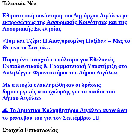
Τελευταία Νέα
Εθιμοτυπική συνάντηση του Δημάρχου Αιγάλεω με
εκπροσώπους της Ασσυριακής Κοινότητας και της
Ασσυριακής Εκκλησίας
«Τομ και Τζέρι: Η Απαγορευμένη Πυξίδα» – Μες το
Θερινό το Σινεμά…
Παραμένει ανοιχτό το κάλεσμα για Εθελοντές
Εκπαιδευτικούς & Γραμματειακή Υποστήριξη στο
Αλληλέγγυο Φροντιστήριο του Δήμου Αιγάλεω
Με επιτυχία ολοκληρώθηκαν οι δράσεις
δημιουργικής απασχόλησης για τα παιδιά του
Δήμου Αιγάλεω
🌊 Το Δημοτικό Κολυμβητήριο Αιγάλεω ανανεώνει
το ραντεβού του για τον Σεπτέμβριο 🏊‍♀️
Στοιχεία Επικοινωνίας