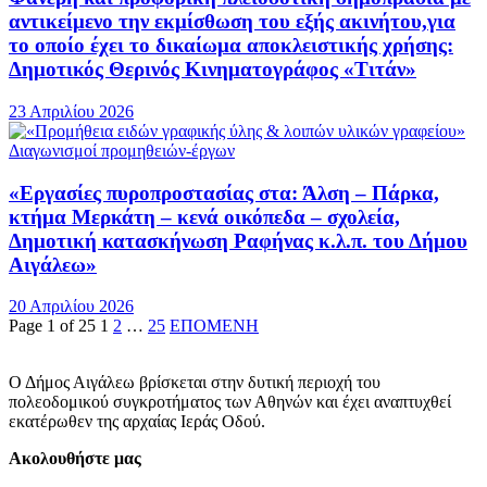
αντικείμενο την εκμίσθωση του εξής ακινήτου,για
το οποίο έχει το δικαίωμα αποκλειστικής χρήσης:
Δημοτικός Θερινός Κινηματογράφος «Τιτάν»
23 Απριλίου 2026
Διαγωνισμοί προμηθειών-έργων
«Εργασίες πυροπροστασίας στα: Άλση – Πάρκα,
κτήμα Μερκάτη – κενά οικόπεδα – σχολεία,
Δημοτική κατασκήνωση Ραφήνας κ.λ.π. του Δήμου
Αιγάλεω»
20 Απριλίου 2026
Page 1 of 25
1
2
…
25
ΕΠΟΜΕΝΗ
Ο Δήμος Αιγάλεω βρίσκεται στην δυτική περιοχή του
πολεοδομικού συγκροτήματος των Αθηνών και έχει αναπτυχθεί
εκατέρωθεν της αρχαίας Ιεράς Οδού.
Ακολουθήστε μας