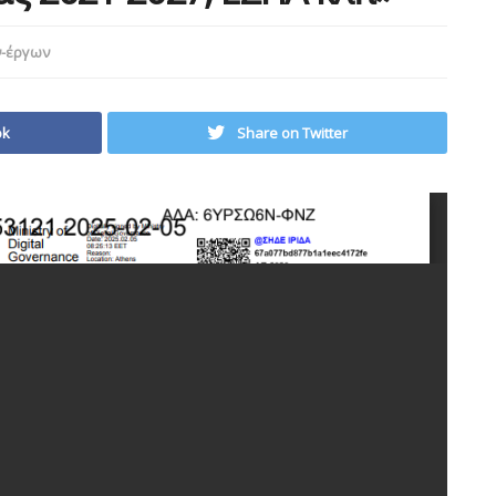
ν-έργων
ok
Share on Twitter