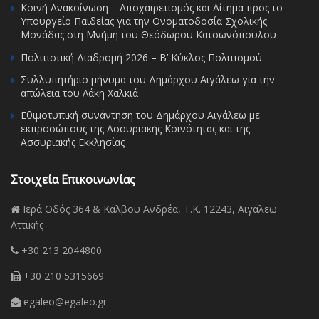
Κοινή Ανακοίνωση – Αποχαιρετισμός και Αίτημα προς το
Υπουργείο Παιδείας για την Ονοματοδοσία Σχολικής
Μονάδας στη Μνήμη του Θεόδωρου Κατσωνόπουλου
Πολιτιστική Διαδρομή 2026 – Β’ Κύκλος Πολιτισμού
Συλλυπητήριο μήνυμα του Δημάρχου Αιγάλεω για την
απώλεια του Λάκη Χαλκιά
Εθιμοτυπική συνάντηση του Δημάρχου Αιγάλεω με
εκπροσώπους της Ασσυριακής Κοινότητας και της
Ασσυριακής Εκκλησίας
Στοιχεία Επικοινωνίας
Ιερά Οδός 364 & Κάλβου Ανδρέα, Τ.Κ. 12243, Αιγάλεω
Αττικής
+30 213 2044800
+30 210 5315669
egaleo@egaleo.gr