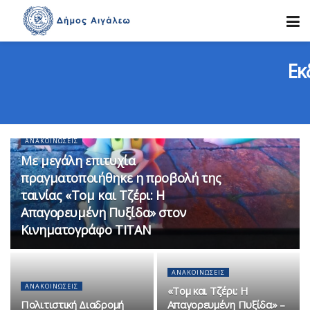
Εκ
ΑΝΑΚΟΙΝΏΣΕΙΣ
Με μεγάλη επιτυχία
πραγματοποιήθηκε η προβολή της
ταινίας «Τομ και Τζέρι: Η
Απαγορευμένη Πυξίδα» στον
Κινηματογράφο ΤΙΤΑΝ
ΑΝΑΚΟΙΝΏΣΕΙΣ
ΑΝΑΚΟΙΝΏΣΕΙΣ
«Τομ και Τζέρι: Η
Πολιτιστική Διαδρομή
Απαγορευμένη Πυξίδα» –