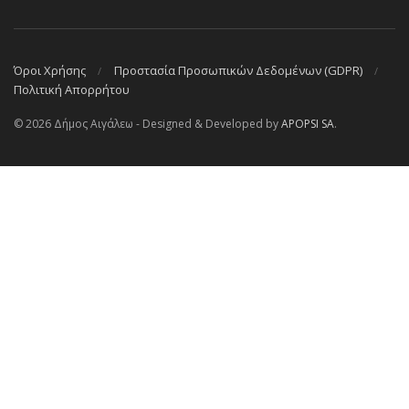
Όροι Χρήσης
Προστασία Προσωπικών Δεδομένων (GDPR)
Πολιτική Απορρήτου
© 2026 Δήμος Αιγάλεω - Designed & Developed by
APOPSI SA
.