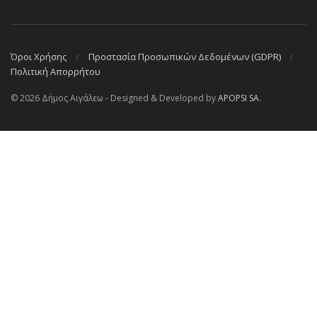
Όροι Χρήσης
Προστασία Προσωπικών Δεδομένων (GDPR)
Πολιτική Απορρήτου
© 2026 Δήμος Αιγάλεω - Designed & Developed by
APOPSI SA
.