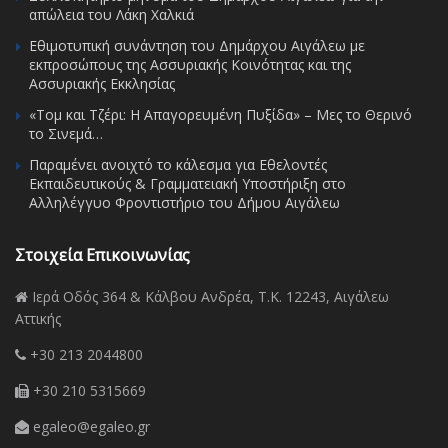
απώλεια του Λάκη Χαλκιά
Εθιμοτυπική συνάντηση του Δημάρχου Αιγάλεω με
εκπροσώπους της Ασσυριακής Κοινότητας και της
Ασσυριακής Εκκλησίας
«Τομ και Τζέρι: Η Απαγορευμένη Πυξίδα» – Μες το Θερινό
το Σινεμά…
Παραμένει ανοιχτό το κάλεσμα για Εθελοντές
Εκπαιδευτικούς & Γραμματειακή Υποστήριξη στο
Αλληλέγγυο Φροντιστήριο του Δήμου Αιγάλεω
Στοιχεία Επικοινωνίας
Ιερά Οδός 364 & Κάλβου Ανδρέα, Τ.Κ. 12243, Αιγάλεω
Αττικής
+30 213 2044800
+30 210 5315669
egaleo@egaleo.gr