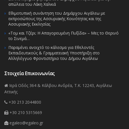
απώλεια του Λάκη Χαλκιά
Εθιμοτυπική συνάντηση του Δημάρχου Αιγάλεω με
εκπροσώπους της Ασσυριακής Κοινότητας και της
Ασσυριακής Εκκλησίας
«Τομ και Τζέρι: Η Απαγορευμένη Πυξίδα» – Μες το Θερινό
το Σινεμά…
Παραμένει ανοιχτό το κάλεσμα για Εθελοντές
Εκπαιδευτικούς & Γραμματειακή Υποστήριξη στο
Αλληλέγγυο Φροντιστήριο του Δήμου Αιγάλεω
Στοιχεία Επικοινωνίας
Ιερά Οδός 364 & Κάλβου Ανδρέα, Τ.Κ. 12243, Αιγάλεω
Αττικής
+30 213 2044800
+30 210 5315669
egaleo@egaleo.gr