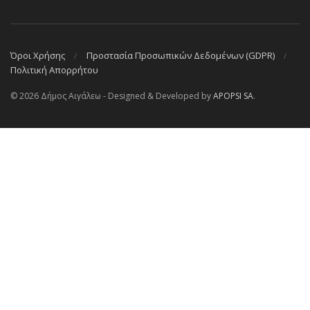
Όροι Χρήσης
Προστασία Προσωπικών Δεδομένων (GDPR)
Πολιτική Απορρήτου
© 2026 Δήμος Αιγάλεω - Designed & Developed by
APOPSI SA
.