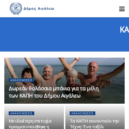
Κ
ΑΝΑΚΟΙΝΏΣΕΙΣ
Δωρεάν θαλάσσια μπάνια για τα μέλη
των ΚΑΠΗ του Δήμου Αιγάλεω
ΑΝΑΚΟΙΝΏΣΕΙΣ
ΑΝΑΚΟΙΝΏΣΕΙΣ
Με ιδιαίτερη επιτυχία
Τα ΚΑΠΗ συναντούν την
πραγματοποιήθηκε η
Τέχνη: Ένα ταξίδι