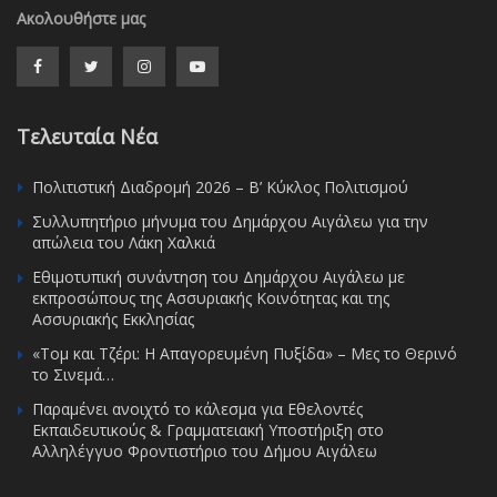
Ακολουθήστε μας
Τελευταία Νέα
Πολιτιστική Διαδρομή 2026 – Β’ Κύκλος Πολιτισμού
Συλλυπητήριο μήνυμα του Δημάρχου Αιγάλεω για την
απώλεια του Λάκη Χαλκιά
Εθιμοτυπική συνάντηση του Δημάρχου Αιγάλεω με
εκπροσώπους της Ασσυριακής Κοινότητας και της
Ασσυριακής Εκκλησίας
«Τομ και Τζέρι: Η Απαγορευμένη Πυξίδα» – Μες το Θερινό
το Σινεμά…
Παραμένει ανοιχτό το κάλεσμα για Εθελοντές
Εκπαιδευτικούς & Γραμματειακή Υποστήριξη στο
Αλληλέγγυο Φροντιστήριο του Δήμου Αιγάλεω