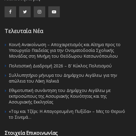
Τελευταία Νέα
Κοινή Ανακοίνωση – Αποχαιρετισμός και Αίτημα προς το
Υπουργείο Παιδείας για την Ονοματοδοσία Σχολικής
Μονάδας στη Μνήμη του Θεόδωρου Κατσωνόπουλου
Πολιτιστική Διαδρομή 2026 – Β’ Κύκλος Πολιτισμού
Συλλυπητήριο μήνυμα του Δημάρχου Αιγάλεω για την
απώλεια του Λάκη Χαλκιά
Εθιμοτυπική συνάντηση του Δημάρχου Αιγάλεω με
εκπροσώπους της Ασσυριακής Κοινότητας και της
Ασσυριακής Εκκλησίας
«Τομ και Τζέρι: Η Απαγορευμένη Πυξίδα» – Μες το Θερινό
το Σινεμά…
Στοιχεία Επικοινωνίας