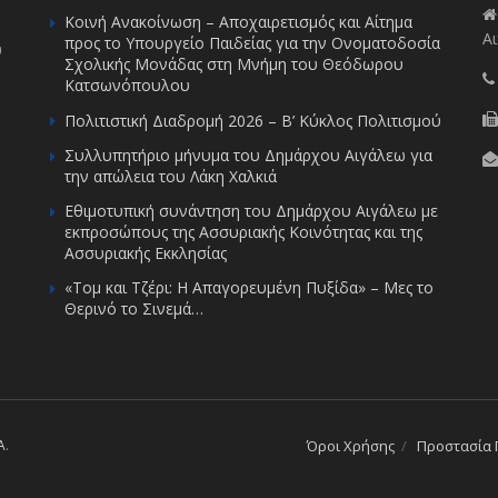
Κοινή Ανακοίνωση – Αποχαιρετισμός και Αίτημα
Αι
προς το Υπουργείο Παιδείας για την Ονοματοδοσία
υ
Σχολικής Μονάδας στη Μνήμη του Θεόδωρου
Κατσωνόπουλου
Πολιτιστική Διαδρομή 2026 – Β’ Κύκλος Πολιτισμού
Συλλυπητήριο μήνυμα του Δημάρχου Αιγάλεω για
την απώλεια του Λάκη Χαλκιά
Εθιμοτυπική συνάντηση του Δημάρχου Αιγάλεω με
εκπροσώπους της Ασσυριακής Κοινότητας και της
Ασσυριακής Εκκλησίας
«Τομ και Τζέρι: Η Απαγορευμένη Πυξίδα» – Μες το
Θερινό το Σινεμά…
A
.
Όροι Χρήσης
Προστασία