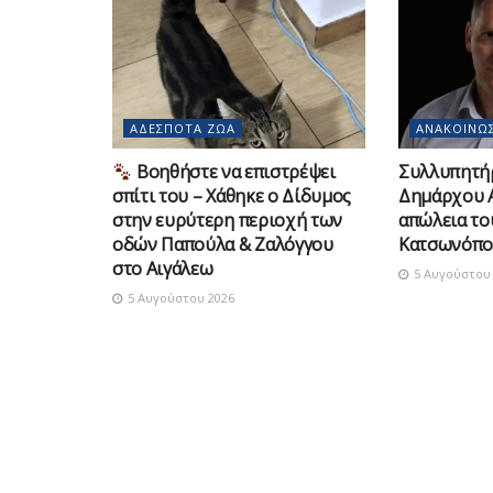
ΑΔΈΣΠΟΤΑ ΖΏΑ
ΑΝΑΚΟΙΝΏΣ
Βοηθήστε να επιστρέψει
Συλλυπητή
σπίτι του – Χάθηκε ο Δίδυμος
Δημάρχου Α
στην ευρύτερη περιοχή των
απώλεια τ
οδών Παπούλα & Ζαλόγγου
Κατσωνόπο
στο Αιγάλεω
5 Αυγούστου 
5 Αυγούστου 2026