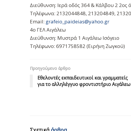
Διεύθυνση: Ιερά οδός 364 & Κάλβου 2 2ος
Τηλέφωνα: 2132044848, 213204849, 21320
Email:
grafeio_paideias@yahoo.gr
4ο ΓΕΛ Αιγάλεω
Διεύθυνση: Μυστρά 1 Αιγάλεω Ισόγειο
Τηλέφωνο: 6971758582 (Ειρήνη Ζωγκού)
Προηγούμενο άρθρο
Εθελοντές εκπαιδευτικοί και γραμματείς
για το αλληλέγγυο φροντιστήριο Αιγάλεω
Σχετικά
άρθρα