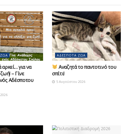
 ΖΏΑ
ΑΔΈΣΠΟΤΑ ΖΏΑ
 αρκεί… για να
Αναζητά το παντοτινό του
 ζωή! – Γίνε
σπίτι!
νός Αδέσποτου
5 Αυγούστου 2026
2026