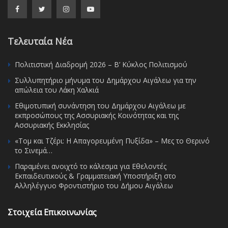
Τελευταία Νέα
Πολιτιστική Διαδρομή 2026 – Β’ Κύκλος Πολιτισμού
Συλλυπητήριο μήνυμα του Δημάρχου Αιγάλεω για την
απώλεια του Λάκη Χαλκιά
Εθιμοτυπική συνάντηση του Δημάρχου Αιγάλεω με
εκπροσώπους της Ασσυριακής Κοινότητας και της
Ασσυριακής Εκκλησίας
«Τομ και Τζέρι: Η Απαγορευμένη Πυξίδα» – Μες το Θερινό
το Σινεμά…
Παραμένει ανοιχτό το κάλεσμα για Εθελοντές
Εκπαιδευτικούς & Γραμματειακή Υποστήριξη στο
Αλληλέγγυο Φροντιστήριο του Δήμου Αιγάλεω
Στοιχεία Επικοινωνίας