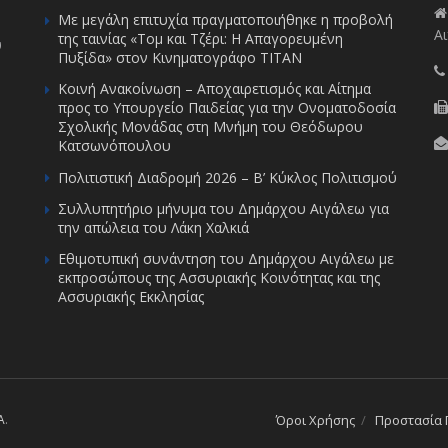
Με μεγάλη επιτυχία πραγματοποιήθηκε η προβολή
Αι
της ταινίας «Τομ και Τζέρι: Η Απαγορευμένη
υ
Πυξίδα» στον Κινηματογράφο ΤΙΤΑΝ
Κοινή Ανακοίνωση – Αποχαιρετισμός και Αίτημα
προς το Υπουργείο Παιδείας για την Ονοματοδοσία
Σχολικής Μονάδας στη Μνήμη του Θεόδωρου
Κατσωνόπουλου
Πολιτιστική Διαδρομή 2026 – Β’ Κύκλος Πολιτισμού
Συλλυπητήριο μήνυμα του Δημάρχου Αιγάλεω για
την απώλεια του Λάκη Χαλκιά
Εθιμοτυπική συνάντηση του Δημάρχου Αιγάλεω με
εκπροσώπους της Ασσυριακής Κοινότητας και της
Ασσυριακής Εκκλησίας
A
.
Όροι Χρήσης
Προστασία