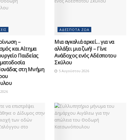
ΕΙΣ
ΑΔΈΣΠΟΤΑ ΖΏΑ
οίνωση –
Μια αγκαλιά αρκεί… για να
σμός και Αίτημα
αλλάξει μια ζωή! – Γίνε
ουργείο Παιδείας
Ανάδοχος ενός Αδέσποτου
οματοδοσία
Σκύλου
Μονάδας στη Μνήμη
5 Αυγούστου 2026
ρου
υλου
2026