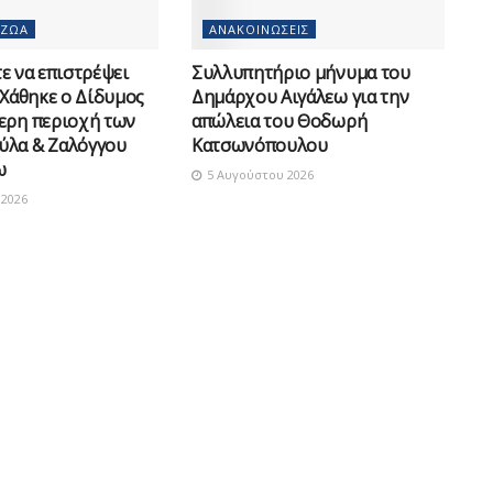
 ΖΏΑ
ΑΝΑΚΟΙΝΏΣΕΙΣ
 να επιστρέψει
Συλλυπητήριο μήνυμα του
 Χάθηκε ο Δίδυμος
Δημάρχου Αιγάλεω για την
ερη περιοχή των
απώλεια του Θοδωρή
ύλα & Ζαλόγγου
Κατσωνόπουλου
ω
5 Αυγούστου 2026
2026