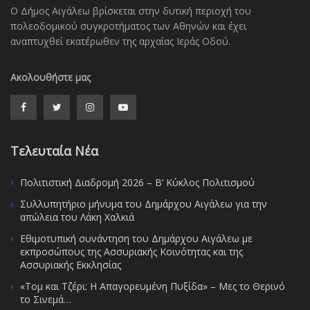
Ο Δήμος Αιγάλεω βρίσκεται στην δυτική περιοχή του
πολεοδομικού συγκροτήματος των Αθηνών και έχει
αναπτυχθεί εκατέρωθεν της αρχαίας Ιεράς Οδού.
Ακολουθήστε μας
Τελευταία Νέα
Πολιτιστική Διαδρομή 2026 – Β’ Κύκλος Πολιτισμού
Συλλυπητήριο μήνυμα του Δημάρχου Αιγάλεω για την
απώλεια του Λάκη Χαλκιά
Εθιμοτυπική συνάντηση του Δημάρχου Αιγάλεω με
εκπροσώπους της Ασσυριακής Κοινότητας και της
Ασσυριακής Εκκλησίας
«Τομ και Τζέρι: Η Απαγορευμένη Πυξίδα» – Μες το Θερινό
το Σινεμά…