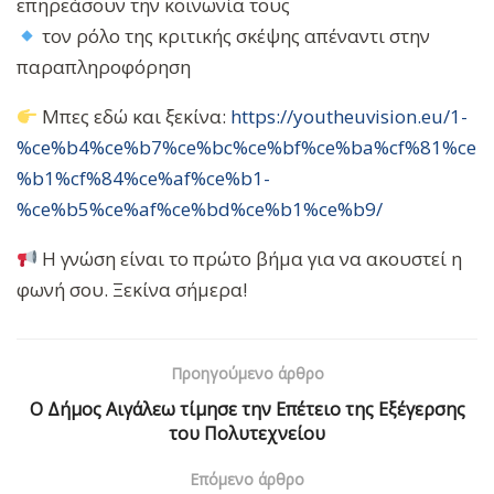
επηρεάσουν την κοινωνία τους
τον ρόλο της κριτικής σκέψης απέναντι στην
παραπληροφόρηση
Μπες εδώ και ξεκίνα:
https://youtheuvision.eu/1-
%ce%b4%ce%b7%ce%bc%ce%bf%ce%ba%cf%81%ce
%b1%cf%84%ce%af%ce%b1-
%ce%b5%ce%af%ce%bd%ce%b1%ce%b9/
Η γνώση είναι το πρώτο βήμα για να ακουστεί η
φωνή σου. Ξεκίνα σήμερα!
Προηγούμενο άρθρο
Ο Δήμος Αιγάλεω τίμησε την Επέτειο της Εξέγερσης
του Πολυτεχνείου
Επόμενο άρθρο