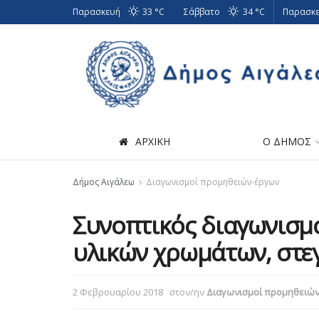
Παρασκευή
33 °
C
Σάββατο
34 °
C
Παρασκε
ΑΡΧΙΚΗ
Ο ΔΗΜΟΣ
Δήμος Αιγάλεω
Διαγωνισμοί προμηθειών-έργων
Συνοπτικός διαγωνισμό
υλικών χρωμάτων, στε
2 Φεβρουαρίου 2018
στον/ην
Διαγωνισμοί προμηθειώ