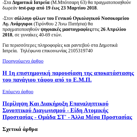
-Στα
Δημοτικά Ιατρεία
(Μ.Μπότσαρη 63) θα πραγματοποιηθούν
δωρεάν
test-pap από 19 έως 23 Μαρτίου 2018
.
-Στον
σύλλογο φίλων του Γενικού Ογκολογικού Νοσοκομείου
Αγ. Ανάργυροι
(Τιρύνθου 2 Άνω Πατήσια) θα
πραγματοποιηθούν
ψηφιακές μαστογραφίες
στις
26 Απριλίου
2018
, σε γυναίκες 40-69 ετών.
Για περισσότερες πληροφορίες και ραντεβού στα Δημοτικά
Ιατρεία. Τηλέφωνα επικοινωνίας 2105319740
Προηγούμενο άρθρο
Η 1η επιστημονική παρουσίαση της αποκατάστασης
του πανάγιου τάφου από το Ε.Μ.Π.
Επόμενο άρθρο
Περίληψη Και Διακήρυξη Επαναληπτικού
Συνοπτικού Διαγωνισμού - Είδη Ατομικής
Προστασίας - Ομάδα ΣΤ' - Άλλα Μέσα Προστασίας
Σχετικά
άρθρα