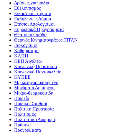
Δράσεις για παιδιά
Εθελοντισμός
Εικαστικά Τμήματα
Εκδηλώσεις Δήμου
Ετήσιοι Απολογισμοί
Ευρωπαϊκά Προγράμματα
Θεατρική Ομάδα
Θερινός Κινηματογράφος ΤΙΤΑΝ
Ισολογισμοί
Καθαριότητα
ΚΑΠΗ
ΚΕΠ Αιγάλεω
Κοινωνική Προστασία
Κοινωνικό Παντοπωλείο
ΚΥΠΕΕ
Μη κατηγοριοποιημένο
Μηνύματα Δημάρχου
Μικρο-θερμοκοιτίδα
Παιδεία
Παιδικοί Σταθμοί
Πολιτική Προστασία
Πολιτισμός
Πολιτιστική Διαδρομή
Πράσινο
Προγράμματα