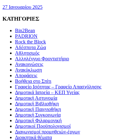
27 Ιανουαρίου 2025
ΚΑΤΗΓΟΡΙΕΣ
Bin2Bean
PADRION
Rock the Block
Αδέσποτα Ζώα
Αθλητισμός
Αλληλέγγυο Φροντιστήριο
Ανακοινώσεις
Ανακύκλωση
Αποφάσεις
Βοήθεια στο Σπίτι
Γραφείο Ισότητας – Γραφείο Απασχόλησης
Δημοτικά Ιατρεία – ΚΕΠ Υγείας
Δημοτική Αστυνομία
Δημοτική Βιβλιοθήκη
Δημοτική Παιγνιοθήκη
Δημοτική Συγκοινωνία
Δημοτική Φιλαρμονική
Δημοτικοί Προϋπολογισμοί
Διαγωνισμοί προμηθειών-έργων
Διοικητικά θέματα