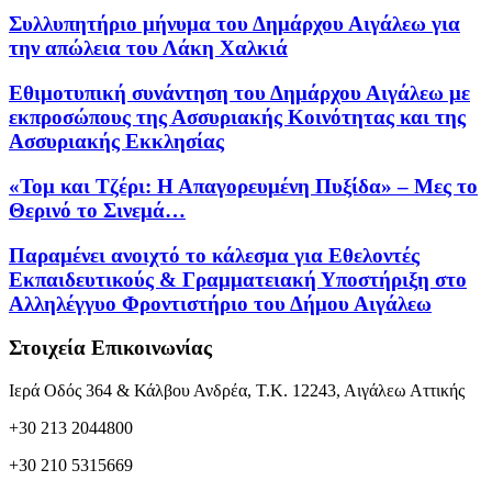
Συλλυπητήριο μήνυμα του Δημάρχου Αιγάλεω για
την απώλεια του Λάκη Χαλκιά
Εθιμοτυπική συνάντηση του Δημάρχου Αιγάλεω με
εκπροσώπους της Ασσυριακής Κοινότητας και της
Ασσυριακής Εκκλησίας
«Τομ και Τζέρι: Η Απαγορευμένη Πυξίδα» – Μες το
Θερινό το Σινεμά…
Παραμένει ανοιχτό το κάλεσμα για Εθελοντές
Εκπαιδευτικούς & Γραμματειακή Υποστήριξη στο
Αλληλέγγυο Φροντιστήριο του Δήμου Αιγάλεω
Στοιχεία Επικοινωνίας
Ιερά Οδός 364 & Κάλβου Ανδρέα, Τ.Κ. 12243, Αιγάλεω Αττικής
+30 213 2044800
+30 210 5315669