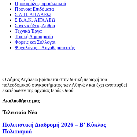
Προκηρύξεις προσωπικού
Πρόνοια Επιδόματα
Σ.Α.Π. ΑΙΓΑΛΕΩ
Σ.Β.Α.Κ. ΑΙΓΑΛΕΩ
Συνεντεύξεις-Άρθρα
Τεχνικά Έργα
Τοπική Δημοκρατία
Φορείς και Σύλλογοι
Ψυχολόγος – Λογοθεραπευτής
Ο Δήμος Αιγάλεω βρίσκεται στην δυτική περιοχή του
πολεοδομικού συγκροτήματος των Αθηνών και έχει αναπτυχθεί
εκατέρωθεν της αρχαίας Ιεράς Οδού.
Ακολουθήστε μας
Τελευταία Νέα
Πολιτιστική Διαδρομή 2026 – Β’ Κύκλος
Πολιτισμού