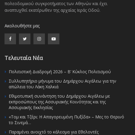
πολεοδομικού συγκροτήματος των Αθηνών και έχει
αναπτυχθεί εκατέρωθεν της αρχαίας Ιεράς Οδού.
Ακολουθήστε μας
Τελευταία Νέα
Πολιτιστική Διαδρομή 2026 – Β’ Κύκλος Πολιτισμού
Συλλυπητήριο μήνυμα του Δημάρχου Αιγάλεω για την
απώλεια του Λάκη Χαλκιά
Εθιμοτυπική συνάντηση του Δημάρχου Αιγάλεω με
εκπροσώπους της Ασσυριακής Κοινότητας και της
Ασσυριακής Εκκλησίας
«Τομ και Τζέρι: Η Απαγορευμένη Πυξίδα» – Μες το Θερινό
το Σινεμά…
Παραμένει ανοιχτό το κάλεσμα για Εθελοντές