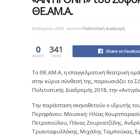
ΘΕ.ΑΜ.Α.
30 Μαρτίου 2018
στον/ην
Πολιτιστική Διαδρομή
0
341
Share on Facebo
SHARES
VIEWS
Το ΘΕ.ΑΜ.Α, η επαγγελματική θεατρική ομ
στην κύρια σύνθεσή της, παρουσιάζει το Σ
Πολιτιστικής Διαδρομής 2018, την «Αντιγό
Την παράσταση σκηνοθετούν ο ιδρυτής του
Περηφάνου. Μουσική: Ηλίας Κουρτπαρασίδ
Πετροπούλου, Πάνος Ζουρνατζίδης, Ανδρέ
Τριανταφυλλάκης, Μιχάλης Ταμπούκας, Έφ