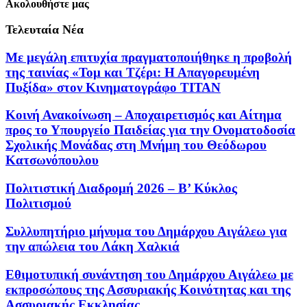
Ακολουθήστε μας
Τελευταία Νέα
Με μεγάλη επιτυχία πραγματοποιήθηκε η προβολή
της ταινίας «Τομ και Τζέρι: Η Απαγορευμένη
Πυξίδα» στον Κινηματογράφο ΤΙΤΑΝ
Κοινή Ανακοίνωση – Αποχαιρετισμός και Αίτημα
προς το Υπουργείο Παιδείας για την Ονοματοδοσία
Σχολικής Μονάδας στη Μνήμη του Θεόδωρου
Κατσωνόπουλου
Πολιτιστική Διαδρομή 2026 – Β’ Κύκλος
Πολιτισμού
Συλλυπητήριο μήνυμα του Δημάρχου Αιγάλεω για
την απώλεια του Λάκη Χαλκιά
Εθιμοτυπική συνάντηση του Δημάρχου Αιγάλεω με
εκπροσώπους της Ασσυριακής Κοινότητας και της
Ασσυριακής Εκκλησίας