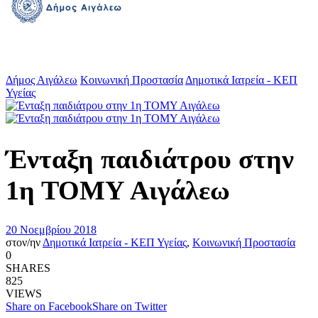
Δήμος Αιγάλεω
Κοινωνική Προστασία
Δημοτικά Ιατρεία - ΚΕΠ
Υγείας
Ένταξη παιδιάτρου στην
1η ΤΟΜΥ Αιγάλεω
20 Νοεμβρίου 2018
στον/ην
Δημοτικά Ιατρεία - ΚΕΠ Υγείας
,
Κοινωνική Προστασία
0
SHARES
825
VIEWS
Share on Facebook
Share on Twitter