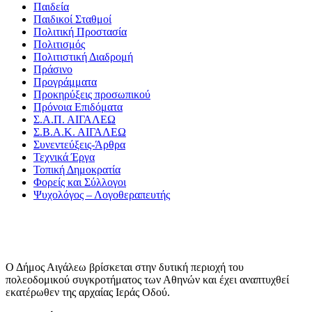
Παιδεία
Παιδικοί Σταθμοί
Πολιτική Προστασία
Πολιτισμός
Πολιτιστική Διαδρομή
Πράσινο
Προγράμματα
Προκηρύξεις προσωπικού
Πρόνοια Επιδόματα
Σ.Α.Π. ΑΙΓΑΛΕΩ
Σ.Β.Α.Κ. ΑΙΓΑΛΕΩ
Συνεντεύξεις-Άρθρα
Τεχνικά Έργα
Τοπική Δημοκρατία
Φορείς και Σύλλογοι
Ψυχολόγος – Λογοθεραπευτής
Ο Δήμος Αιγάλεω βρίσκεται στην δυτική περιοχή του
πολεοδομικού συγκροτήματος των Αθηνών και έχει αναπτυχθεί
εκατέρωθεν της αρχαίας Ιεράς Οδού.