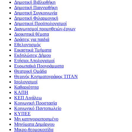
Δημοτική Βιβλιοθήκη
Δημοτική Παιγνιοθήκη
Δημοτική Συγκοινωνία
Δημοτική Φιλαρμονική
Δημοτικοί Προϋπολογισμοί
Διαγωνισμοί προμηθειών-έργων
Διοικητικά θέματα
Δράσεις για παιδιά
Εθελοντισμός
Εικαστικά Τμήματα
Εκδηλώσεις Δήμου
Ετήσιοι Απολογισμοί
Ευρωπαϊκά Προγράμματα
Θεατρική Ομάδα
Θερινός Κινηματογράφος ΤΙΤΑΝ
Ισολογισμοί
Καθαριότητα
ΚΑΠΗ
ΚΕΠ Αιγάλεω
Κοινωνική Προστασία
Κοινωνικό Παντοπωλείο
ΚΥΠΕΕ
Μη κατηγοριοποιημένο
Μηνύματα Δημάρχου
Μικρο-θερμοκοιτίδα