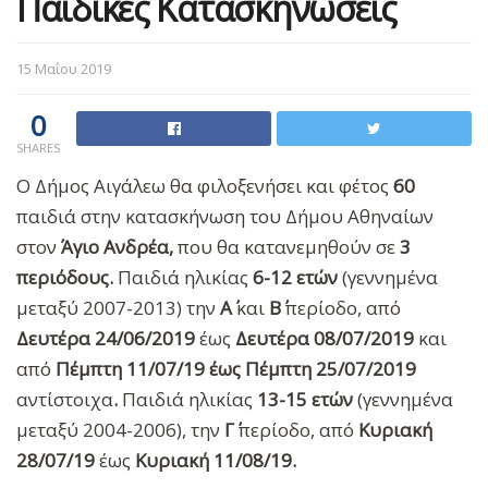
Παιδικές Κατασκηνώσεις
15 Μαΐου 2019
0
SHARES
O Δήμος Αιγάλεω θα φιλοξενήσει και φέτος
60
παιδιά στην κατασκήνωση του Δήμου Αθηναίων
στον
Άγιο
Ανδρέα,
που θα κατανεμηθούν σε
3
περιόδους.
Παιδιά ηλικίας
6-12 ετών
(γεννημένα
μεταξύ 2007-2013) την
Α΄
και
Β΄
περίοδο, από
Δευτέρα
24/06/2019
έως
Δευτέρα 08/07/2019
και
από
Πέμπτη 11/07/19 έως Πέμπτη 25/07/2019
αντίστοιχα
.
Παιδιά ηλικίας
13-15 ετών
(γεννημένα
μεταξύ 2004-2006), την
Γ΄
περίοδο, από
Κυριακή
28/07/19
έως
Κυριακή 11/08/19.