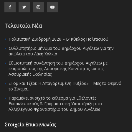
Τελευταία Νέα
Πολιτιστική Διαδρομή 2026 – Β’ Κύκλος Πολιτισμού
Συλλυπητήριο μήνυμα του Δημάρχου Αιγάλεω για την
απώλεια του Λάκη Χαλκιά
Εθιμοτυπική συνάντηση του Δημάρχου Αιγάλεω με
εκπροσώπους της Ασσυριακής Κοινότητας και της
Ασσυριακής Εκκλησίας
«Τομ και Τζέρι: Η Απαγορευμένη Πυξίδα» – Μες το Θερινό
το Σινεμά…
Παραμένει ανοιχτό το κάλεσμα για Εθελοντές
Εκπαιδευτικούς & Γραμματειακή Υποστήριξη στο
Αλληλέγγυο Φροντιστήριο του Δήμου Αιγάλεω
Στοιχεία Επικοινωνίας