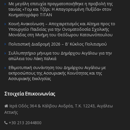
Με μεγάλη επιτυχία πραγματοποιήθηκε η προβολή της
ταινίας «Τομ και Τζέρι: Η Απαγορευμένη Πυξίδα» στον
Κινηματογράφο ΤΙΤΑΝ
Κοινή Ανακοίνωση – Αποχαιρετισμός και Αίτημα προς το
Υπουργείο Παιδείας για την Ονοματοδοσία Σχολικής
Μονάδας στη Μνήμη του Θεόδωρου Κατσωνόπουλου
Πολιτιστική Διαδρομή 2026 – Β’ Κύκλος Πολιτισμού
Συλλυπητήριο μήνυμα του Δημάρχου Αιγάλεω για την
απώλεια του Λάκη Χαλκιά
Εθιμοτυπική συνάντηση του Δημάρχου Αιγάλεω με
εκπροσώπους της Ασσυριακής Κοινότητας και της
Ασσυριακής Εκκλησίας
Στοιχεία Επικοινωνίας
Ιερά Οδός 364 & Κάλβου Ανδρέα, Τ.Κ. 12243, Αιγάλεω
Αττικής
+30 213 2044800