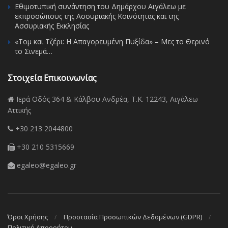
Εθιμοτυπική συνάντηση του Δημάρχου Αιγάλεω με
εκπροσώπους της Ασσυριακής Κοινότητας και της
Ασσυριακής Εκκλησίας
«Τομ και Τζέρι: Η Απαγορευμένη Πυξίδα» – Μες το Θερινό
το Σινεμά…
Στοιχεία Επικοινωνίας
Ιερά Οδός 364 & Κάλβου Ανδρέα, Τ.Κ. 12243, Αιγάλεω
Αττικής
+30 213 2044800
+30 210 5315669
egaleo@egaleo.gr
Όροι Χρήσης
Προστασία Προσωπικών Δεδομένων (GDPR)
Πολιτική Απορρήτου