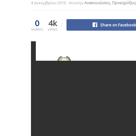
4 Δεκεμβρίου 2019
στον/ην
Ανακοινώσεις
,
Προκηρύξει
0
4k
Share on Facebook
SHARES
VIEWS