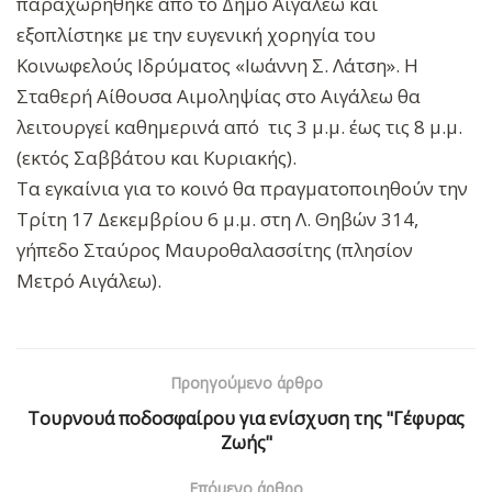
παραχωρήθηκε από το Δήμο Αιγάλεω και
εξοπλίστηκε με την ευγενική χορηγία του
Κοινωφελούς Ιδρύματος «Ιωάννη Σ. Λάτση». Η
Σταθερή Αίθουσα Αιμοληψίας στο Αιγάλεω θα
λειτουργεί καθημερινά από τις 3 μ.μ. έως τις 8 μ.μ.
(εκτός Σαββάτου και Κυριακής).
Τα εγκαίνια για το κοινό θα πραγματοποιηθούν την
Τρίτη 17 Δεκεμβρίου 6 μ.μ. στη Λ. Θηβών 314,
γήπεδο Σταύρος Μαυροθαλασσίτης (πλησίον
Μετρό Αιγάλεω).
Προηγούμενο άρθρο
Τουρνουά ποδοσφαίρου για ενίσχυση της "Γέφυρας
Ζωής"
Επόμενο άρθρο