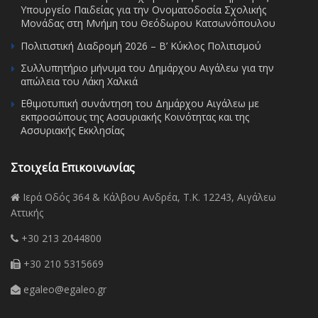
Υπουργείο Παιδείας για την Ονοματοδοσία Σχολικής
Μονάδας στη Μνήμη του Θεόδωρου Κατσωνόπουλου
Πολιτιστική Διαδρομή 2026 – Β’ Κύκλος Πολιτισμού
Συλλυπητήριο μήνυμα του Δημάρχου Αιγάλεω για την
απώλεια του Λάκη Χαλκιά
Εθιμοτυπική συνάντηση του Δημάρχου Αιγάλεω με
εκπροσώπους της Ασσυριακής Κοινότητας και της
Ασσυριακής Εκκλησίας
Στοιχεία Επικοινωνίας
Ιερά Οδός 364 & Κάλβου Ανδρέα, Τ.Κ. 12243, Αιγάλεω
Αττικής
+30 213 2044800
+30 210 5315669
egaleo@egaleo.gr