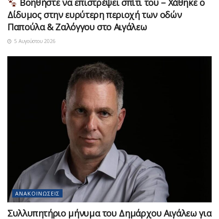
Βοηθήστε να επιστρέψει σπίτι του – Χάθηκε ο
Δίδυμος στην ευρύτερη περιοχή των οδών
Παπούλα & Ζαλόγγου στο Αιγάλεω
5 Αυγούστου 2026
ΑΝΑΚΟΙΝΏΣΕΙΣ
Συλλυπητήριο μήνυμα του Δημάρχου Αιγάλεω για