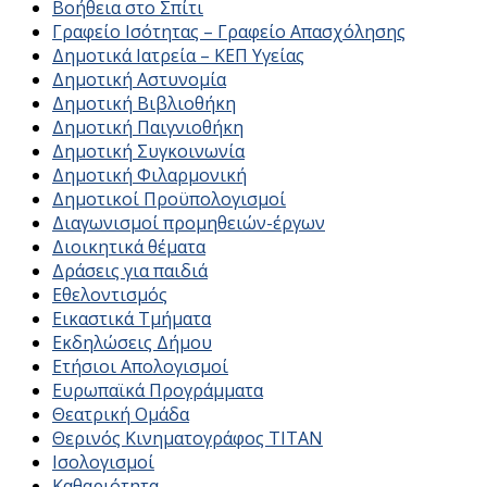
Βοήθεια στο Σπίτι
Γραφείο Ισότητας – Γραφείο Απασχόλησης
Δημοτικά Ιατρεία – ΚΕΠ Υγείας
Δημοτική Αστυνομία
Δημοτική Βιβλιοθήκη
Δημοτική Παιγνιοθήκη
Δημοτική Συγκοινωνία
Δημοτική Φιλαρμονική
Δημοτικοί Προϋπολογισμοί
Διαγωνισμοί προμηθειών-έργων
Διοικητικά θέματα
Δράσεις για παιδιά
Εθελοντισμός
Εικαστικά Τμήματα
Εκδηλώσεις Δήμου
Ετήσιοι Απολογισμοί
Ευρωπαϊκά Προγράμματα
Θεατρική Ομάδα
Θερινός Κινηματογράφος ΤΙΤΑΝ
Ισολογισμοί
Καθαριότητα