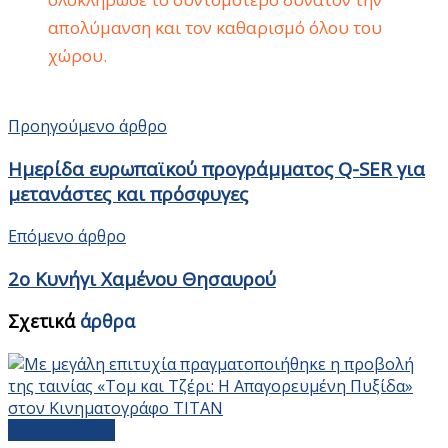
απολύμανση και τον καθαρισμό όλου του
χώρου.
Προηγούμενο άρθρο
Ημερίδα ευρωπαϊκού προγράμματος Q-SER για
μετανάστες και πρόσφυγες
Επόμενο άρθρο
2ο Κυνήγι Χαμένου Θησαυρού
Σχετικά
άρθρα
Ανακοινώσεις