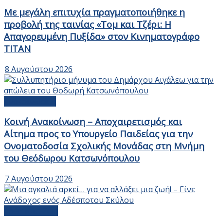
Με μεγάλη επιτυχία πραγματοποιήθηκε η
προβολή της ταινίας «Τομ και Τζέρι: Η
Απαγορευμένη Πυξίδα» στον Κινηματογράφο
ΤΙΤΑΝ
8 Αυγούστου 2026
Ανακοινώσεις
Κοινή Ανακοίνωση – Αποχαιρετισμός και
Αίτημα προς το Υπουργείο Παιδείας για την
Ονοματοδοσία Σχολικής Μονάδας στη Μνήμη
του Θεόδωρου Κατσωνόπουλου
7 Αυγούστου 2026
Αδέσποτα Ζώα