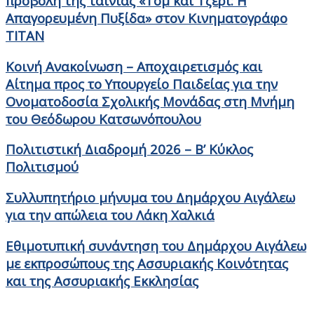
προβολή της ταινίας «Τομ και Τζέρι: Η
Απαγορευμένη Πυξίδα» στον Κινηματογράφο
ΤΙΤΑΝ
Κοινή Ανακοίνωση – Αποχαιρετισμός και
Αίτημα προς το Υπουργείο Παιδείας για την
Ονοματοδοσία Σχολικής Μονάδας στη Μνήμη
του Θεόδωρου Κατσωνόπουλου
Πολιτιστική Διαδρομή 2026 – Β’ Κύκλος
Πολιτισμού
Συλλυπητήριο μήνυμα του Δημάρχου Αιγάλεω
για την απώλεια του Λάκη Χαλκιά
Εθιμοτυπική συνάντηση του Δημάρχου Αιγάλεω
με εκπροσώπους της Ασσυριακής Κοινότητας
και της Ασσυριακής Εκκλησίας
Στοιχεία Επικοινωνίας