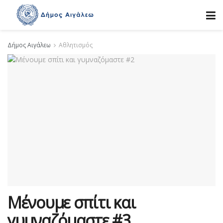
Δήμος Αιγάλεω
Αθλητισμός
Μένουμε σπίτι και
γυμναζόμαστε #3