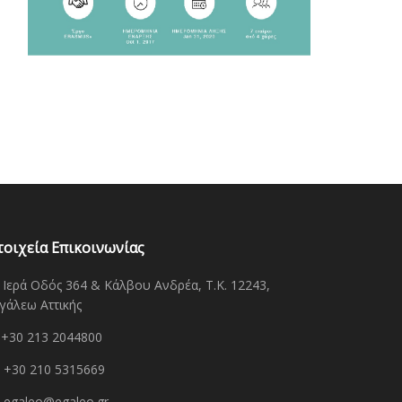
τοιχεία Επικοινωνίας
Ιερά Οδός 364 & Κάλβου Ανδρέα, Τ.Κ. 12243,
γάλεω Αττικής
+30 213 2044800
+30 210 5315669
egaleo@egaleo.gr