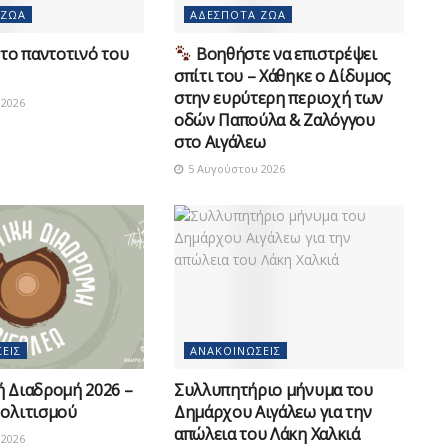
 ΖΏΑ
ΑΔΈΣΠΟΤΑ ΖΏΑ
το παντοτινό του
Βοηθήστε να επιστρέψει
σπίτι του – Χάθηκε ο Δίδυμος
στην ευρύτερη περιοχή των
2026
οδών Παπούλα & Ζαλόγγου
στο Αιγάλεω
5 Αυγούστου 2026
ΕΙΣ
ΑΝΑΚΟΙΝΏΣΕΙΣ
ή Διαδρομή 2026 –
Συλλυπητήριο μήνυμα του
Πολιτισμού
Δημάρχου Αιγάλεω για την
απώλεια του Λάκη Χαλκιά
2026