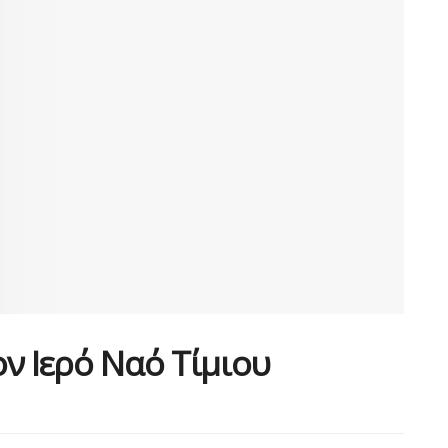
ν Ιερό Ναό Τίμιου