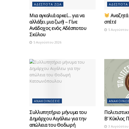
ΑΔΈΣΠΟΤΑ ΖΏΑ
ΑΔΈΣΠΟΤΑ
Μια αγκαλιά αρκεί… για να
Αναζητά 
αλλάξει μια ζωή! – Γίνε
σπίτι!
Ανάδοχος ενός Αδέσποτου
5 Αυγούστου 
Σκύλου
5 Αυγούστου 2026
ΑΝΑΚΟΙΝΏΣΕΙΣ
ΑΝΑΚΟΙΝΏΣ
Συλλυπητήριο μήνυμα του
Πολιτιστικ
Δημάρχου Αιγάλεω για την
Β’ Κύκλος 
απώλεια του Θοδωρή
3 Αυγούστου 