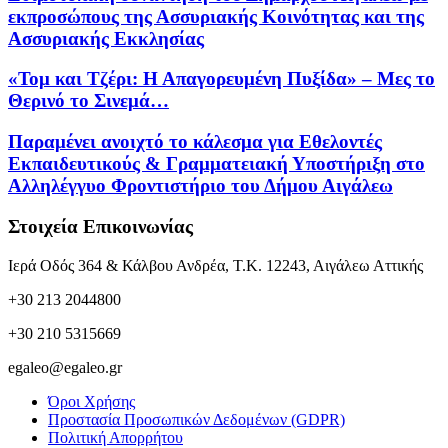
εκπροσώπους της Ασσυριακής Κοινότητας και της
Ασσυριακής Εκκλησίας
«Τομ και Τζέρι: Η Απαγορευμένη Πυξίδα» – Μες το
Θερινό το Σινεμά…
Παραμένει ανοιχτό το κάλεσμα για Εθελοντές
Εκπαιδευτικούς & Γραμματειακή Υποστήριξη στο
Αλληλέγγυο Φροντιστήριο του Δήμου Αιγάλεω
Στοιχεία Επικοινωνίας
Ιερά Οδός 364 & Κάλβου Ανδρέα, Τ.Κ. 12243, Αιγάλεω Αττικής
+30 213 2044800
+30 210 5315669
egaleo@egaleo.gr
Όροι Χρήσης
Προστασία Προσωπικών Δεδομένων (GDPR)
Πολιτική Απορρήτου