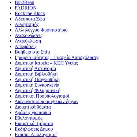
Bin2Bean
PADRION
Rock the Block
Αδέσποτα Ζώα
Αθλητισμός
Αλληλέγγυο Φροντιστήριο
Ανακοινώσεις
Ανακύκλωση
Αποφάσεις
Βοήθεια στο Σπίτι
Γραφείο Ισότητας – Γραφείο Απασχόλησης
Δημοτικά Ιατρεία – ΚΕΠ Υγείας
Δημοτική Αστυνομία
Δημοτική Βιβλιοθήκη
Δημοτική Παιγνιοθήκη
Δημοτική Συγκοινωνία
Δημοτική Φιλαρμονική
Δημοτικοί Προϋπολογισμοί
Διαγωνισμοί προμηθειών-έργων
Διοικητικά θέματα
Δράσεις για παιδιά
Εθελοντισμός
Εικαστικά Τμήματα
Εκδηλώσεις Δήμου
Ετήσιοι Απολογισμοί