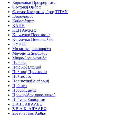
Ευρωπαϊκά Προγράμματα
Θεατρική Ομάδα
Θερινός Κινηματογράφος ΤΙΤΑΝ
Ισολογισμοί
Καθαριότητα
ΚΑΠΗ
ΚΕΠ Αιγάλεω
Κοινωνική Προστασία
Κοινωνικό Παντοπωλείο
ΚΥΠΕΕ
Μη κατηγοριοποιημένο
Μηνύματα Δημάρχου
Μικρο-θερμοκοιτίδα
Παιδεία
Παιδικοί Σταθμοί
Πολιτική Προστασία
Πολιτισμός
Πολιτιστική Διαδρομή
Πράσινο
Προγράμματα
Προκηρύξεις προσωπικού
Πρόνοια Επιδόματα
Σ.Α.Π. ΑΙΓΑΛΕΩ
Σ.Β.Α.Κ. ΑΙΓΑΛΕΩ
Συνεντεύξεις-Άρθρα