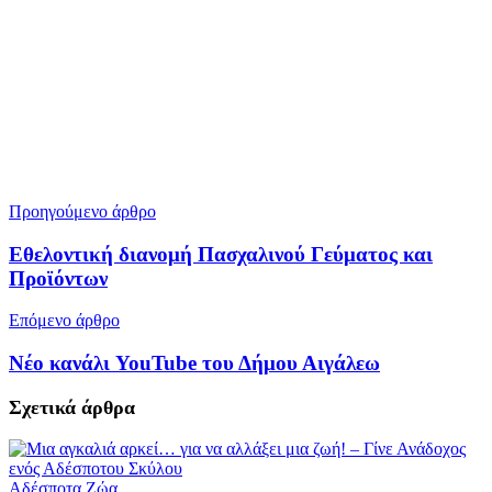
Προηγούμενο άρθρο
Εθελοντική διανομή Πασχαλινού Γεύματος και
Προϊόντων
Επόμενο άρθρο
Νέο κανάλι YouTube του Δήμου Αιγάλεω
Σχετικά
άρθρα
Αδέσποτα Ζώα