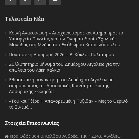
Τελευταία Νέα
Κοινή Ανακοίνωση – Αποχαιρετισμός και Αίτημα προς το
Υπουργείο Παιδείας για την Ονοματοδοσία Σχολικής
Μονάδας στη Μνήμη του Θεόδωρου Κατσωνόπουλου
Πολιτιστική Διαδρομή 2026 – Β’ Κύκλος Πολιτισμού
Συλλυπητήριο μήνυμα του Δημάρχου Αιγάλεω για την
απώλεια του Λάκη Χαλκιά
Εθιμοτυπική συνάντηση του Δημάρχου Αιγάλεω με
εκπροσώπους της Ασσυριακής Κοινότητας και της
Ασσυριακής Εκκλησίας
«Τομ και Τζέρι: Η Απαγορευμένη Πυξίδα» – Μες το Θερινό
το Σινεμά…
Στοιχεία Επικοινωνίας
Ιερά Οδός 364 & Κάλβου Ανδρέα, Τ.Κ. 12243, Αιγάλεω