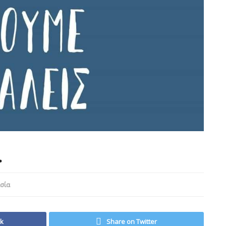
.
σία
ok
Share on Twitter