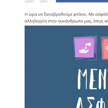
SHARES
VIEWS
Η ώρα να ξαναβρεθούμε φτάνει. Με ασφάλε
αλληλεγγύη στον συνάνθρωπο μας, όπως κ