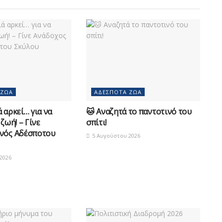
 ΖΏΑ
ΑΔΈΣΠΟΤΑ ΖΏΑ
 αρκεί… για να
🐱 Αναζητά το παντοτινό του
 ζωή! – Γίνε
σπίτι!
νός Αδέσποτου
5 Αυγούστου 2026
2026