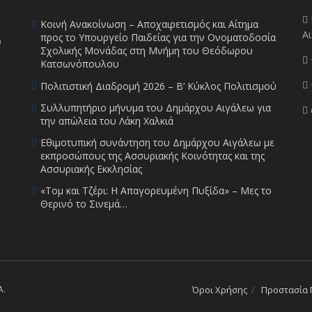
Κοινή Ανακοίνωση – Αποχαιρετισμός και Αίτημα
Αι
προς το Υπουργείο Παιδείας για την Ονοματοδοσία
υ
Σχολικής Μονάδας στη Μνήμη του Θεόδωρου
Κατσωνόπουλου
Πολιτιστική Διαδρομή 2026 – Β’ Κύκλος Πολιτισμού
Συλλυπητήριο μήνυμα του Δημάρχου Αιγάλεω για
την απώλεια του Λάκη Χαλκιά
Εθιμοτυπική συνάντηση του Δημάρχου Αιγάλεω με
εκπροσώπους της Ασσυριακής Κοινότητας και της
Ασσυριακής Εκκλησίας
«Τομ και Τζέρι: Η Απαγορευμένη Πυξίδα» – Μες το
Θερινό το Σινεμά…
A
.
Όροι Χρήσης
Προστασία