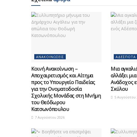
ΑΝΑΚΟΙΝΏΣΕΙΣ
ΑΔΈΣΠΟΤΑ
Κοινή Ανακοίνωση –
Μια αγκαλιά
Αποχαιρετισμός και Αίτημα
αλλάξει μια
προς το Υπουργείο Παιδείας
Ανάδοχος ε
για την Ονοματοδοσία
Σκύλου
Σχολικής Μονάδας στη Μνήμη
5 Αυγούστου 
του Θεόδωρου
Κατσωνόπουλου
7 Αυγούστου 2026