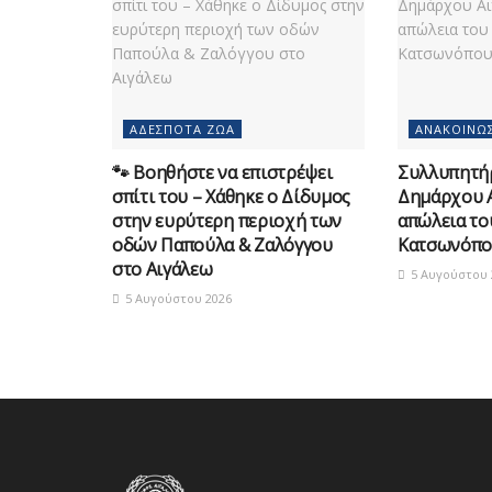
ΑΔΈΣΠΟΤΑ ΖΏΑ
ΑΝΑΚΟΙΝΏΣ
🐾 Βοηθήστε να επιστρέψει
Συλλυπητή
σπίτι του – Χάθηκε ο Δίδυμος
Δημάρχου Α
στην ευρύτερη περιοχή των
απώλεια τ
οδών Παπούλα & Ζαλόγγου
Κατσωνόπο
στο Αιγάλεω
5 Αυγούστου 
5 Αυγούστου 2026