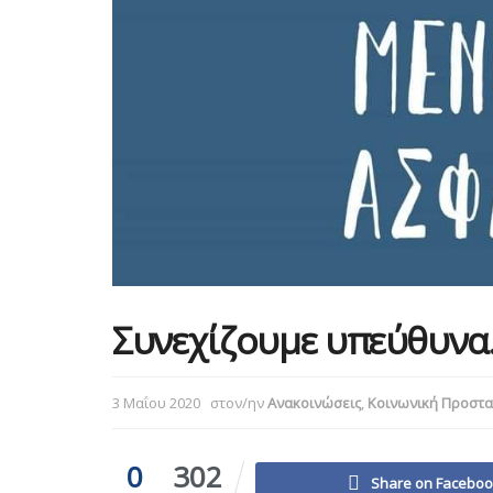
Συνεχίζουμε υπεύθυνα
3 Μαΐου 2020
στον/ην
Ανακοινώσεις
,
Κοινωνική Προστα
0
302
Share on Facebo